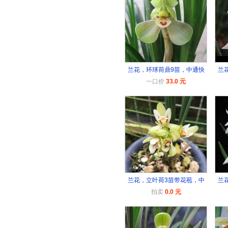
兰花，环球荷鼎9苗，中通快
兰
一口价
33.0 元
兰花，立叶荷3苗带花苞，中
兰
拍卖
0.0 元