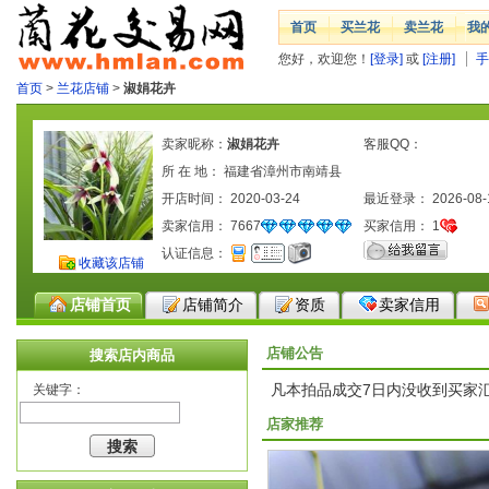
首页
买兰花
卖兰花
我
您好，欢迎您！
[登录]
或
[注册]
手
首页
>
兰花店铺
>
淑娟花卉
卖家昵称：
淑娟花卉
客服QQ：
所 在 地： 福建省漳州市南靖县
开店时间： 2020-03-24
最近登录： 2026-08-
卖家信用：
7667
买家信用：
1
认证信息：
收藏该店铺
店铺首页
店铺简介
资质
卖家信用
店铺公告
搜索店内商品
凡本拍品成交7日内没收到买家
关键字：
店家推荐