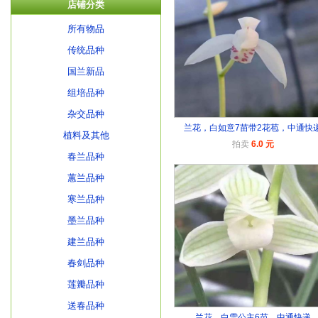
店铺分类
所有物品
传统品种
国兰新品
组培品种
杂交品种
兰花，白如意7苗带2花苞，中通快
植料及其他
拍卖
6.0 元
春兰品种
蕙兰品种
寒兰品种
墨兰品种
建兰品种
春剑品种
莲瓣品种
送春品种
兰花，白雪公主6苗，中通快递