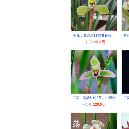
兰花，集圆爪11苗带花苞，
兰
一口价
25.0 元
兰花，翠晶红轮2苗，中通快
兰
一口价
128.0 元