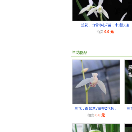
兰花，白雪冰心7苗，中通快递
拍卖
0.0 元
兰花物品
兰花，白如意7苗带2花苞，
兰
拍卖
6.0 元