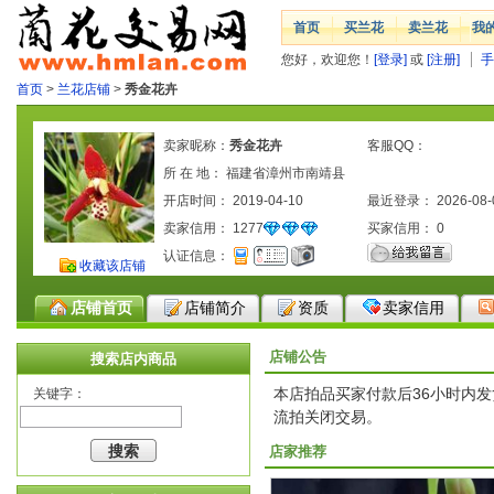
首页
买兰花
卖兰花
我
您好，欢迎您！
[登录]
或
[注册]
手
首页
>
兰花店铺
>
秀金花卉
卖家昵称：
秀金花卉
客服QQ：
所 在 地： 福建省漳州市南靖县
开店时间： 2019-04-10
最近登录： 2026-08-
卖家信用：
1277
买家信用：
0
认证信息：
收藏该店铺
店铺首页
店铺简介
资质
卖家信用
店铺公告
搜索店内商品
本店拍品买家付款后36小时内
关键字：
流拍关闭交易。
店家推荐