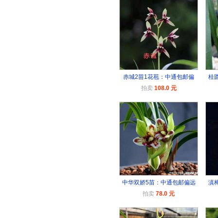
赤城2苗1花苞：中通包邮偏
桂
拍卖
108.0 元
中华双娇5苗：中通包邮偏远
滇
拍卖
78.0 元