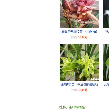
春暖花开3苗2芽：中通包邮
秋
拍卖
58.0 元
余蝴蝶3苗：中通包邮偏远地
龙
拍卖
38.0 元
植料、茶叶等物品