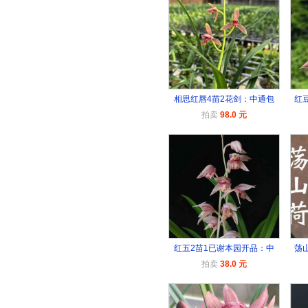
相思红唇4苗2花剑：中通包
红
拍卖
98.0 元
红五2苗1已谢本园开品：中
荡
拍卖
38.0 元