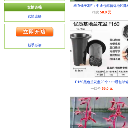
翠衣仙子3苗：中通包邮偏远地区除
友情连接
拍卖
58.0 元
友情连接
新手必读
P160黑色兰花盆20个：中通包邮
一口价
65.0 元