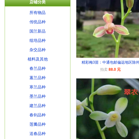
店铺分类
所有物品
传统品种
国兰新品
组培品种
杂交品种
植料及其他
精彩梅3苗：中通包邮偏远地区除
春兰品种
拍卖
88.0 元
蕙兰品种
寒兰品种
墨兰品种
建兰品种
春剑品种
莲瓣品种
送春品种