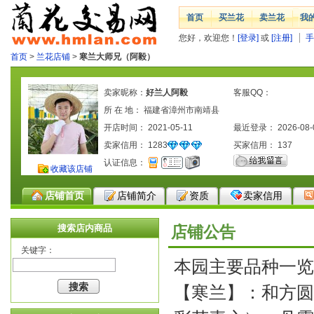
首页
买兰花
卖兰花
我
您好，欢迎您！
[登录]
或
[注册]
手
首页
>
兰花店铺
>
寒兰大师兄（阿毅）
卖家昵称：
好兰人阿毅
客服QQ：
所 在 地： 福建省漳州市南靖县
开店时间： 2021-05-11
最近登录： 2026-08-
卖家信用：
1283
买家信用：
137
认证信息：
收藏该店铺
店铺首页
店铺简介
资质
卖家信用
搜索店内商品
店铺公告
关键字：
本园主要品种一览
【寒兰】：和方圆