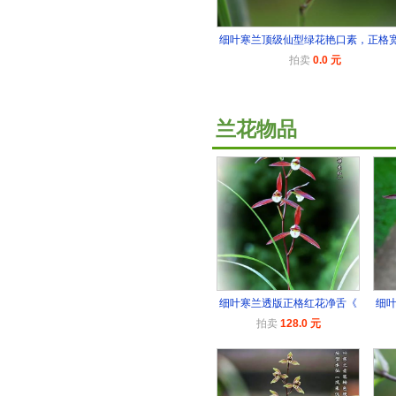
细叶寒兰顶级仙型绿花艳口素，正格
拍卖
0.0 元
兰花物品
细叶寒兰透版正格红花净舌《
细
拍卖
128.0 元