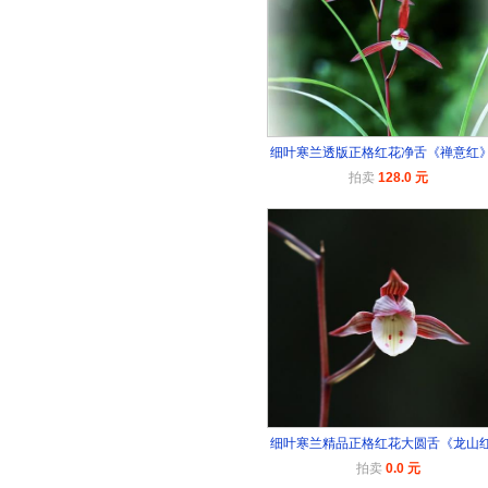
细叶寒兰透版正格红花净舌《禅意红
拍卖
128.0 元
细叶寒兰精品正格红花大圆舌《龙山
拍卖
0.0 元