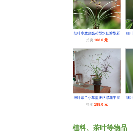
细叶寒兰顶级荷型水仙瓣型彩
细
拍卖
108.0 元
细叶寒兰小草型正格绿花平肩
细
拍卖
188.0 元
植料、茶叶等物品