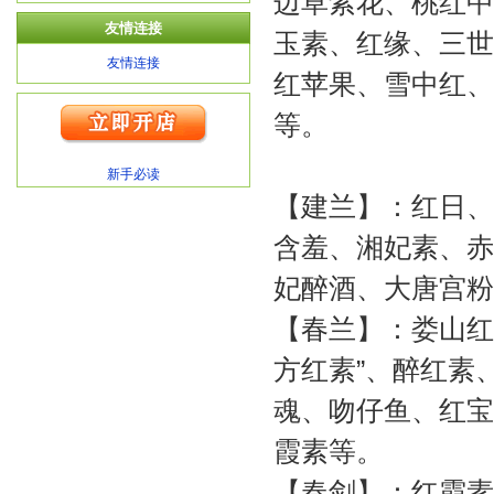
边草紫花、桃红中
友情连接
玉素、红缘、三世
友情连接
红苹果、雪中红、
等。
新手必读
【建兰】：红日、
含羞、湘妃素、赤
妃醉酒、大唐宫粉
【春兰】：娄山红
方红素”、醉红素
魂、吻仔鱼、红宝
霞素等。
【春剑】：红霞素