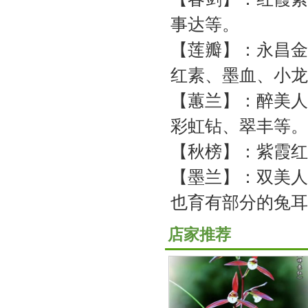
事达等。
【莲瓣】：永昌金
红素、墨血、小龙
【蕙兰】：醉美人
彩虹钻、翠丰等。
【秋榜】：紫霞红
【墨兰】：双美人
也育有部分的兔耳
店家推荐