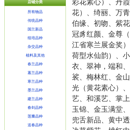
彩花素心）、丹霞
店铺分类
花）、绮丽、万青
所有物品
传统品种
伯缘、初吻、紫花
国兰新品
冠豸红颜、金尊（
组培品种
江省寒兰展金奖）
杂交品种
荷型水仙韵）、小
植料及其他
春兰品种
衣、翠神，端和、
蕙兰品种
裟、梅林红、金山
寒兰品种
光（黄花素心）、
墨兰品种
艺、和溪艺、掌上
建兰品种
玉锦、金玉满堂、
春剑品种
莲瓣品种
兜舌新品、黄中透
送春品种