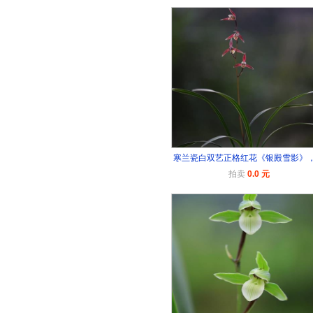
寒兰瓷白双艺正格红花《银殿雪影》
拍卖
0.0 元