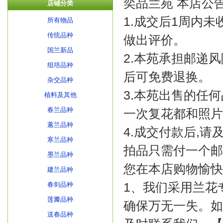
奕品兰苑 本店公
店铺分类
1.成交后1周内
所有物品
传统品种
做出评价。
国兰新品
2.本苑承担邮递
组培品种
后可免费退换。
杂交品种
3.本苑出售的任
植料及其他
春兰品种
一次复花都和照片
蕙兰品种
4.成交付款后,请
寒兰品种
拍品只需付一个邮
墨兰品种
您在本店购物愉快
建兰品种
1、我们采用兰花
春剑品种
莲瓣品种
确保万无一失。如
送春品种