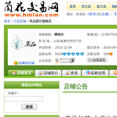
首页
买兰花
卖兰花
我
您好，欢迎您！
[登录]
或
[注册]
手
首页
>
兰花店铺
>
奕品园艺旗舰店
卖家昵称：
樱桃谷
客服QQ：113667032
所 在 地： 山东省潍坊市坊子区
开店时间： 2015-12-09
最近登录： 2026-08-
卖家信用：
6939
买家信用：
265
认证信息：
收藏该店铺
店铺首页
店铺简介
资质
卖家信用
搜索店内商品
店铺公告
关键字：