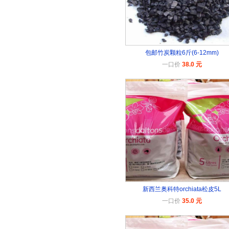
包邮竹炭颗粒6斤(6-12mm)
一口价
38.0 元
新西兰奥科特orchiata松皮5L
一口价
35.0 元