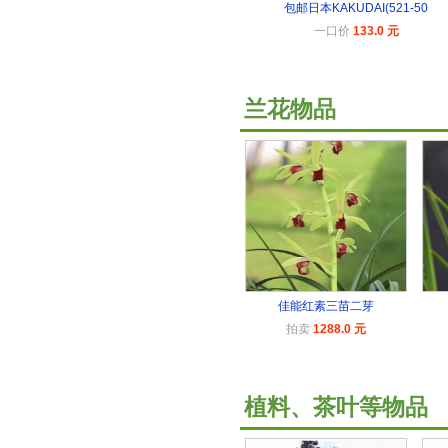
包邮日本KAKUDAI(521-50
一口价
133.0 元
兰花物品
佳能红素三苗二芽
拍卖
1288.0 元
植料、茶叶等物品