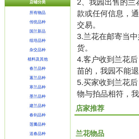
2、我园出售的兰
店铺分类
款或任何信息，通
所有物品
传统品种
交易。
国兰新品
3.兰花在邮寄当
组培品种
货。
杂交品种
4.客户收到兰花
植料及其他
春兰品种
苗的，我园不能退
蕙兰品种
5.买家收到兰花
寒兰品种
物与拍品相符，我
墨兰品种
建兰品种
店家推荐
春剑品种
莲瓣品种
兰花物品
送春品种