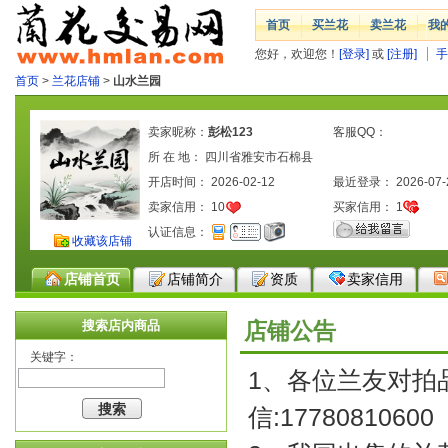
首页
买兰花
卖兰花
我
您好，欢迎您！
[登录]
或
[注册]
手
首页
>
兰花店铺
>
山水兰园
卖家昵称：
彭松123
客服QQ：
所 在 地： 四川省雅安市石棉县
开店时间： 2026-02-12
最近登录： 2026-07-
卖家信用：
10
买家信用：
1
认证信息：
收藏该店铺
店铺首页
店铺简介
资质
卖家信用
搜索店内商品
店铺公告
关键字：
1、各位兰友对拍品
信:17780810600