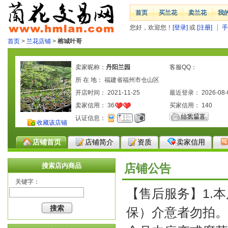
首页
买兰花
卖兰花
我
您好，欢迎您！
[登录]
或
[注册]
手
首页
>
兰花店铺
>
榕城叶哥
卖家昵称：
丹阳兰园
客服QQ：
所 在 地： 福建省福州市仓山区
开店时间： 2021-11-25
最近登录： 2026-08-
卖家信用：
36
买家信用：
140
认证信息：
收藏该店铺
店铺首页
店铺简介
资质
卖家信用
搜索店内商品
店铺公告
关键字：
【售后服务】1.
保）介意者勿拍。