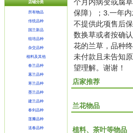
个月内病变或腐草
店铺分类
保障）；3.一年
所有物品
传统品种
不提供此项售后保
国兰新品
数换草或者按确认
组培品种
花的兰草，品种终
杂交品种
未付款且未告知原
植料及其他
春兰品种
望理解。谢谢！
蕙兰品种
店家推荐
寒兰品种
墨兰品种
建兰品种
兰花物品
春剑品种
莲瓣品种
送春品种
植料、茶叶等物品