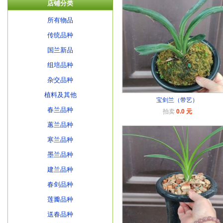
店铺分类
所有物品
传统品种
国兰新品
组培品种
杂交品种
植料及其他
宝剑兰（带艺）
春兰品种
拍卖
0.0 元
蕙兰品种
寒兰品种
墨兰品种
建兰品种
春剑品种
莲瓣品种
送春品种