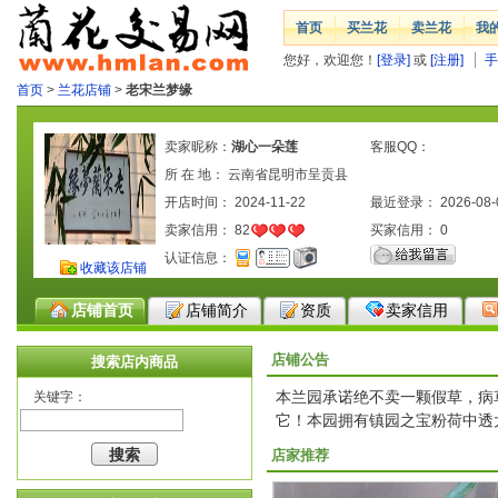
首页
买兰花
卖兰花
我
您好，欢迎您！
[登录]
或
[注册]
手
首页
>
兰花店铺
>
老宋兰梦缘
卖家昵称：
湖心一朵莲
客服QQ：
所 在 地： 云南省昆明市呈贡县
开店时间： 2024-11-22
最近登录： 2026-08-
卖家信用：
82
买家信用：
0
认证信息：
收藏该店铺
店铺首页
店铺简介
资质
卖家信用
店铺公告
搜索店内商品
本兰园承诺绝不卖一颗假草，病
关键字：
它！本园拥有镇园之宝粉荷中透
店家推荐