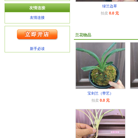
绿兰边草
友情连接
拍卖
0.0 元
友情连接
兰花物品
新手必读
宝剑兰（带艺）
拍卖
0.0 元