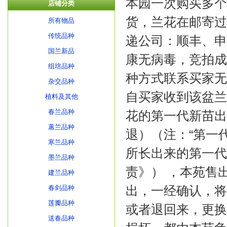
本园一次购买多个拍
店铺分类
货，兰花在邮寄过
所有物品
传统品种
递公司：顺丰、申
国兰新品
康无病毒，竞拍成
组培品种
种方式联系买家无
杂交品种
自买家收到该盆兰
植料及其他
春兰品种
花的第一代新苗出
蕙兰品种
退）（注：“第一
寒兰品种
所长出来的第一代
墨兰品种
责》） ，本苑售
建兰品种
出，一经确认，将
春剑品种
莲瓣品种
或者退回来，更换
送春品种