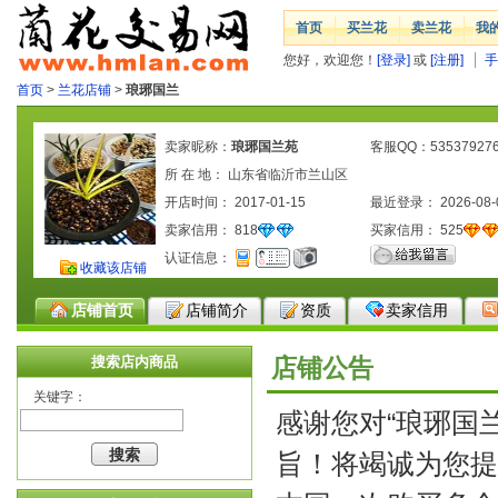
首页
买兰花
卖兰花
我
您好，欢迎您！
[登录]
或
[注册]
手
首页
>
兰花店铺
>
琅琊国兰
卖家昵称：
琅琊国兰苑
客服QQ：53537927
所 在 地： 山东省临沂市兰山区
开店时间： 2017-01-15
最近登录： 2026-08-
卖家信用：
818
买家信用：
525
认证信息：
收藏该店铺
店铺首页
店铺简介
资质
卖家信用
搜索店内商品
店铺公告
关键字：
感谢您对“琅琊国兰
旨！将竭诚为您提