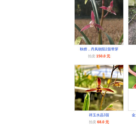
秋榜，丹凤朝阳2苗带芽
拍卖
150.0 元
祥玉水晶3苗
金
拍卖
68.0 元