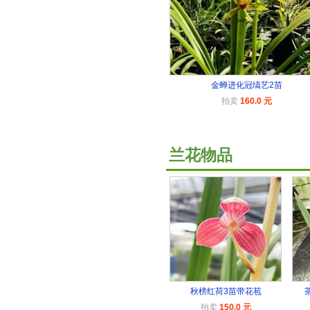
金蝉进化冠缟艺2苗
拍卖
160.0 元
兰花物品
秋榜红荷3苗带花苞
拍卖
150.0 元