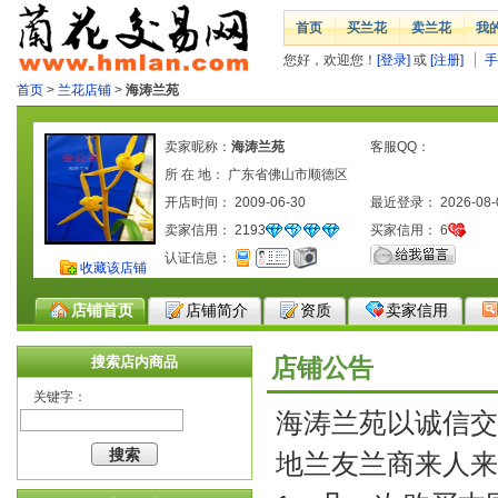
首页
买兰花
卖兰花
我
您好，欢迎您！
[登录]
或
[注册]
手
首页
>
兰花店铺
>
海涛兰苑
卖家昵称：
海涛兰苑
客服QQ：
所 在 地： 广东省佛山市顺德区
开店时间： 2009-06-30
最近登录： 2026-08-
卖家信用：
2193
买家信用：
6
认证信息：
收藏该店铺
店铺首页
店铺简介
资质
卖家信用
搜索店内商品
店铺公告
关键字：
海涛兰苑以诚信交
地兰友兰商来人来