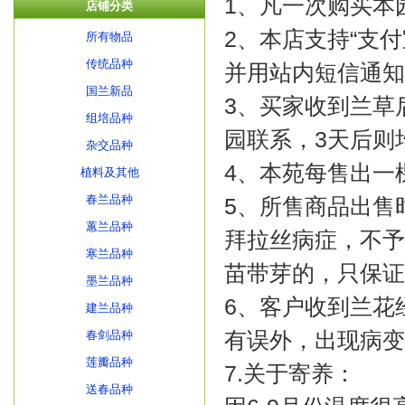
1、凡一次购买本
店铺分类
2、本店支持“支
所有物品
传统品种
并用站内短信通知
国兰新品
3、买家收到兰草
组培品种
园联系，3天后则
杂交品种
4、本苑每售出一
植料及其他
春兰品种
5、所售商品出售
蕙兰品种
拜拉丝病症，不予
寒兰品种
苗带芽的，只保证
墨兰品种
6、客户收到兰花
建兰品种
有误外，出现病变
春剑品种
莲瓣品种
7.关于寄养：
送春品种