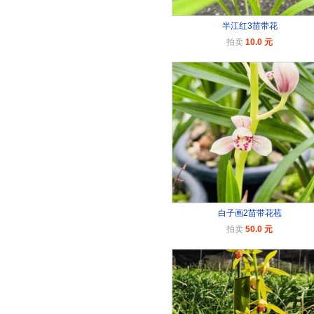
半江红3苗带花
拍卖
10.0 元
白子画2苗带花苞
拍卖
50.0 元