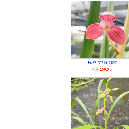
秋榜红荷3苗带花苞
拍卖
150.0 元