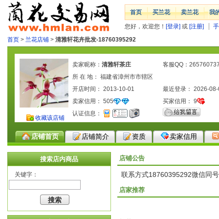
首页
买兰花
卖兰花
我
您好，欢迎您！
[登录]
或
[注册]
手
首页
>
兰花店铺
>
清雅轩花卉批发-18760395292
卖家昵称：
清雅轩茶庄
客服QQ：26576073
所 在 地： 福建省漳州市市辖区
开店时间： 2013-10-01
最近登录： 2026-08-
卖家信用：
505
买家信用：
9
认证信息：
收藏该店铺
店铺首页
店铺简介
资质
卖家信用
店铺公告
搜索店内商品
联系方式18760395292微信同号
关键字：
店家推荐