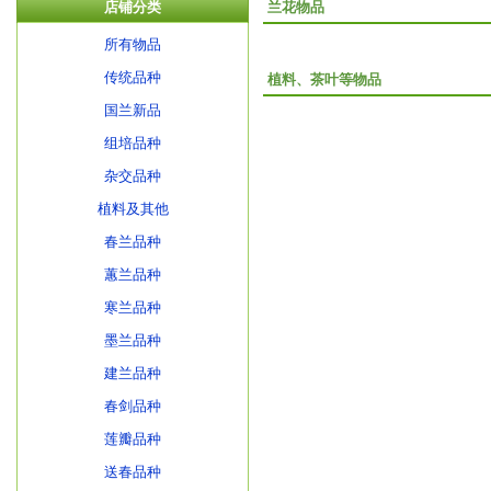
店铺分类
兰花物品
所有物品
传统品种
植料、茶叶等物品
国兰新品
组培品种
杂交品种
植料及其他
春兰品种
蕙兰品种
寒兰品种
墨兰品种
建兰品种
春剑品种
莲瓣品种
送春品种