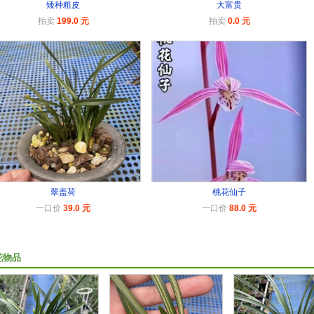
矮种粗皮
大富贵
拍卖
199.0 元
拍卖
0.0 元
翠盖荷
桃花仙子
一口价
39.0 元
一口价
88.0 元
花物品