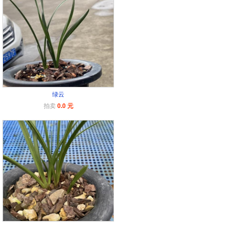
绿云
拍卖
0.0 元