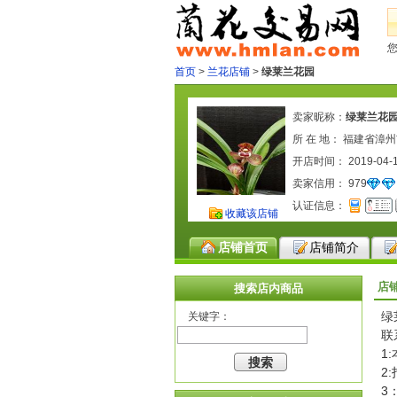
首页
>
兰花店铺
>
绿莱兰花园
卖家昵称：
绿莱兰花
所 在 地： 福建省漳
开店时间： 2019-04-
卖家信用：
979
认证信息：
收藏该店铺
店铺首页
店铺简介
店
搜索店内商品
绿
关键字：
联
1
2
3