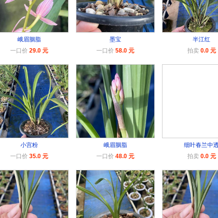
峨眉胭脂
墨宝
半江红
一口价
29.0 元
一口价
58.0 元
拍卖
0.0 元
小宫粉
峨眉胭脂
细叶春兰中
一口价
35.0 元
一口价
48.0 元
拍卖
0.0 元