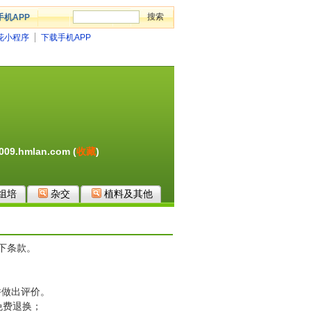
手机APP
花小程序
下载手机APP
1009.hmlan.com
(
收藏
)
组培
杂交
植料及其他
下条款。
并做出评价。
免费退换；