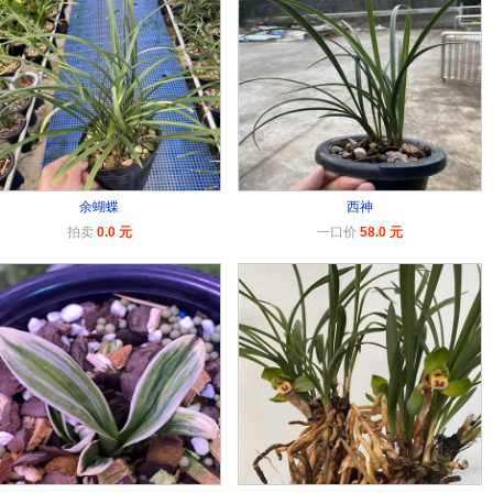
余蝴蝶
西神
拍卖
0.0 元
一口价
58.0 元