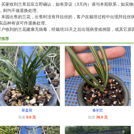
：买家收到兰草后应立即确认，如有异议（3天内）请与本苑联系，如实
，则均不做退换处理。
：本园出售的兰花，出售时没有拜拉丝的，客户在栽培过程中出现拜拉丝病
实品种有误可作退换处理。
客户收到的兰花建康无病毒，经栽培15天之后出现病变或倒苗，或其它原
家推荐
翠盖荷
春剑艺
拍卖
0.0 元
拍卖
36.0 元