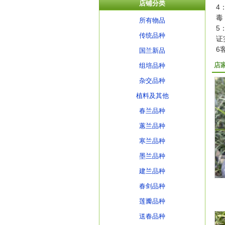
店铺分类
4
毒
所有物品
5
传统品种
证
6
国兰新品
店
组培品种
杂交品种
植料及其他
春兰品种
蕙兰品种
寒兰品种
墨兰品种
建兰品种
春剑品种
莲瓣品种
送春品种