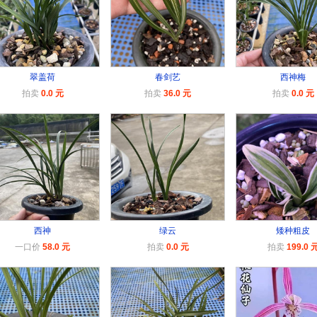
翠盖荷
春剑艺
西神梅
拍卖
0.0 元
拍卖
36.0 元
拍卖
0.0 元
西神
绿云
矮种粗皮
一口价
58.0 元
拍卖
0.0 元
拍卖
199.0 