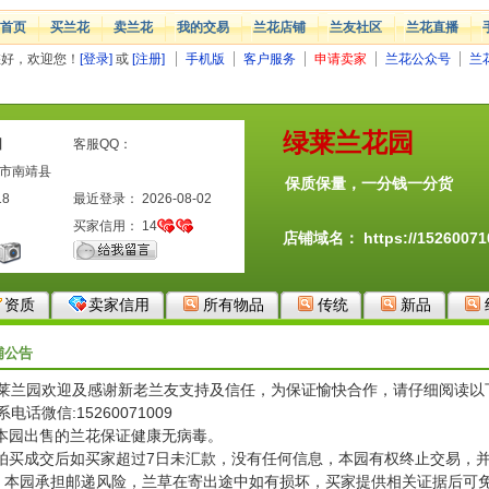
首页
买兰花
卖兰花
我的交易
兰花店铺
兰友社区
兰花直播
您好，欢迎您！
[登录]
或
[注册]
手机版
客户服务
申请卖家
兰花公众号
兰
绿莱兰花园
园
客服QQ：
州市南靖县
保质保量，一分钱一分货
18
最近登录： 2026-08-02
买家信用：
14
店铺域名：
https://1526007
资质
卖家信用
所有物品
传统
新品
铺公告
莱兰园欢迎及感谢新老兰友支持及信任，为保证愉快合作，请仔细阅读以
系电话微信:15260071009
:本园出售的兰花保证健康无病毒。
:拍买成交后如买家超过7日未汇款，没有任何信息，本园有权终止交易，
：本园承担邮递风险，兰草在寄出途中如有损坏，买家提供相关证据后可