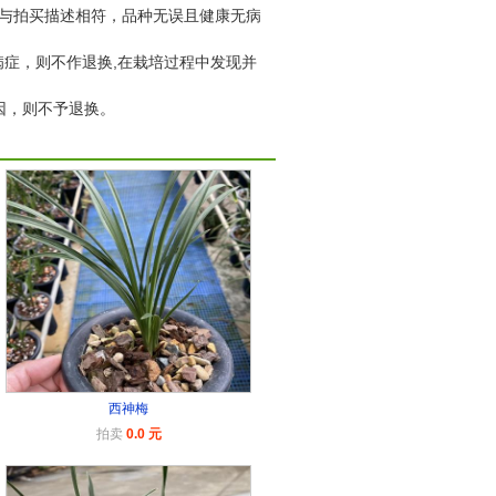
物与拍买描述相符，品种无误且健康无病
症，则不作退换,在栽培过程中发现并
因，则不予退换。
西神梅
拍卖
0.0 元