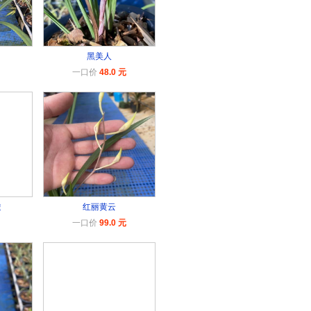
黑美人
一口价
48.0 元
透
红丽黄云
一口价
99.0 元