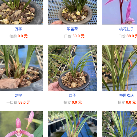
万字
翠盖荷
桃花仙子
拍卖
0.0 元
一口价
39.0 元
一口价
88.0 
龙字
西子
举国欢庆
一口价
58.0 元
拍卖
0.0 元
拍卖
0.0 元