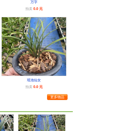
万字
拍卖
0.0 元
瑶池仙女
拍卖
0.0 元
更多物品