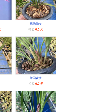
瑶池仙女
元
拍卖
0.0 元
举国欢庆
拍卖
0.0 元