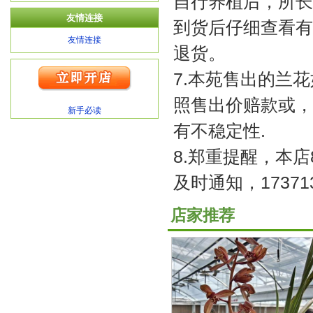
自行养植后，所长
友情连接
到货后仔细查看有无
友情连接
退货。
7.本苑售出的兰
照售出价赔款或，
新手必读
有不稳定性.
8.郑重提醒，本
及时通知，17371
店家推荐