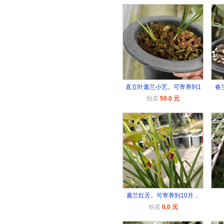
直立叶蕙兰小艺。可寄养到1
春
拍卖
50.0 元
蕙兰红舌。可寄养到10月，
拍卖
0.0 元