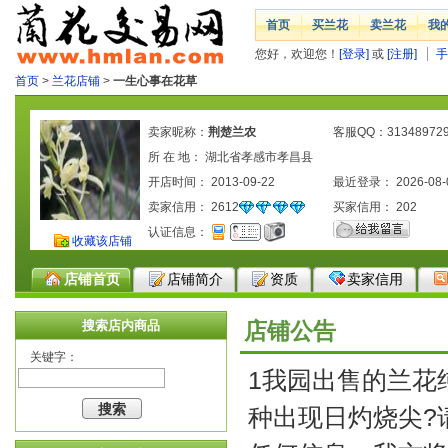
首页
买兰花
卖兰花
我
您好，欢迎您！
[登录]
或
[注册]
手
首页
>
兰花店铺
>
一生心事在花草
卖家昵称：
荆楚兰农
客服QQ：31348972
所 在 地： 湖北省孝感市孝昌县
开店时间： 2013-09-22
最近登录： 2026-08-
卖家信用：
2612
买家信用：
202
认证信息：
收藏该店铺
店铺首页
店铺简介
资质
卖家信用
搜索店内商品
店铺公告
关键字：
1我园出售的兰花
种出现日灼烧尖?