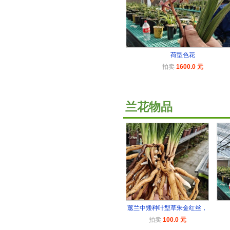
荷型色花
拍卖
1600.0 元
兰花物品
蕙兰中矮种叶型草朱金红丝，
拍卖
100.0 元