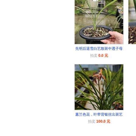
先明后退雪白艺散斑中透子母
拍卖
0.0 元
蕙兰色花，叶带背银丝出斑艺
拍卖
100.0 元