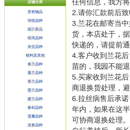
任何信息，我方将
店铺分类
2.请你汇款前后致
所有物品
传统品种
3.兰花在邮寄当
国兰新品
货，本店处于，据
组培品种
快递的，请提前通
杂交品种
4.客户收到兰花
植料及其他
春兰品种
苗的，我园不能退
蕙兰品种
5.买家收到兰花
寒兰品种
商退换货处理，避
墨兰品种
6.拉丝病售后承诺
建兰品种
年内，如果在这半
春剑品种
莲瓣品种
可协商退换处理。
送春品种