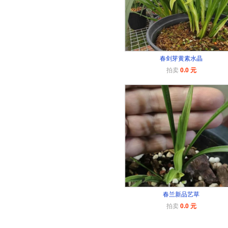
春剑芽黄素水晶
拍卖
0.0 元
春兰新品艺草
拍卖
0.0 元