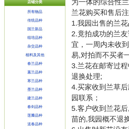
为一体的综合性兰
店铺分类
兰花购买和售后注
所有物品
传统品种
1.我园出售的兰花
国兰新品
2.竟拍成功的兰
组培品种
宜，一周内未收到
杂交品种
易,对拍而不买者
植料及其他
春兰品种
3.兰花在邮寄过
蕙兰品种
退换处理;
寒兰品种
4.买家收到兰草
墨兰品种
园联系；
建兰品种
5.客户收到兰花后
春剑品种
莲瓣品种
苗的,我园概不退
送春品种