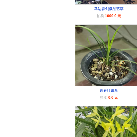
马边春剑极品艺草
拍卖
1000.0 元
送春叶形草
拍卖
0.0 元