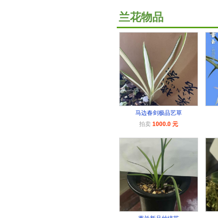
兰花物品
马边春剑极品艺草
拍卖
1000.0 元