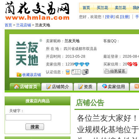
首页
买兰花
卖兰花
我
您好，欢迎您！
[登录]
或
[注册]
手
首页
>
兰花店铺
>
兰友天地
卖家昵称：
兰友天地
客服QQ：
所 在 地： 四川省成都市双流县
开店时间： 2013-05-28
最近登录： 2026-08-
卖家信用：
1239
买家信用：
20
认证信息：
收藏该店铺
店铺首页
店铺简介
资质
卖家信用
搜索店内商品
店铺公告
关键字：
各位兰友大家好！
业规模化基地位于