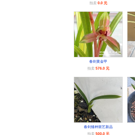
拍卖
0.0 元
春剑黄金甲
拍卖
576.0 元
春剑矮种斑艺新品
拍卖
500.0 元