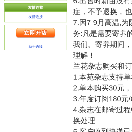
6.出售时新苗没
友情连接
症，不予退换，也
友情连接
7.因7-9月高温
务:凡是需要寄养
我们。寄养期间，
新手必读
理解！
兰花杂志购买和订
1.本苑杂志支持
2.单本购买30元
3.年度订阅180
4.杂志在邮寄过
换处理
5.客户收到快递