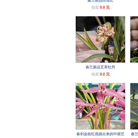
蕙兰新品丝缟艺
拍卖
0.0 元
春兰新品艺草牡丹
拍卖
0.0 元
春剑金枝红燕跳出来的中斑艺
春