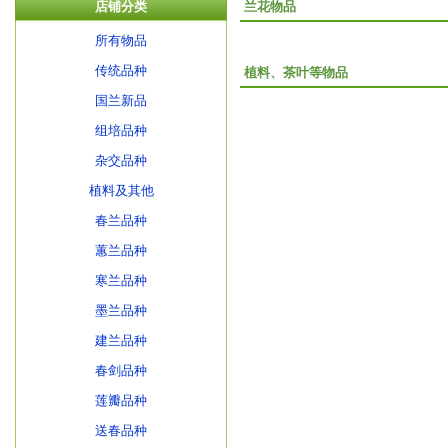
店铺分类
兰花物品
所有物品
传统品种
植料、茶叶等物品
国兰新品
组培品种
杂交品种
植料及其他
春兰品种
蕙兰品种
寒兰品种
墨兰品种
建兰品种
春剑品种
莲瓣品种
送春品种