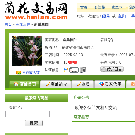
首页
买兰花
卖兰花
我
您好，欢迎您！
[登录]
或
[注册]
手
首页
>
兰花店铺
>
新诚兰园
卖家昵称：
鑫鑫国兰
客服QQ：
所 在 地： 福建省漳州市南靖县
开店时间： 2025-03-13
最近登录： 2026-07-
卖家信用：
13
买家信用：
0
认证信息：
收藏该店铺
店铺首页
店铺简介
资质
卖家信用
店铺公告
搜索店内商品
欢迎各位兰友相互交流
关键字：
店家推荐