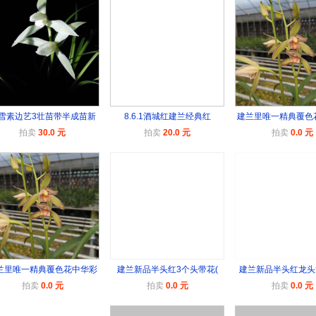
雪素边艺3壮苗带半成苗新
8.6.1酒城红建兰经典红
建兰里唯一精典覆色
拍卖
30.0 元
拍卖
20.0 元
拍卖
0.0 元
兰里唯一精典覆色花中华彩
建兰新品半头红3个头带花(
建兰新品半头红龙头
拍卖
0.0 元
拍卖
0.0 元
拍卖
0.0 元