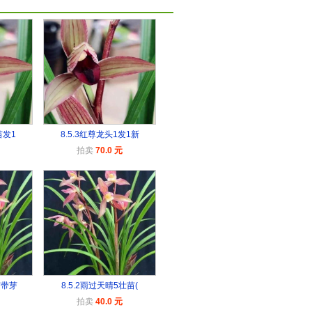
苗发1
8.5.3红尊龙头1发1新
拍卖
70.0 元
苗带芽
8.5.2雨过天晴5壮苗(
拍卖
40.0 元