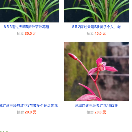
8.5.3雨过天晴5苗带芽带花苞
8.5.2雨过天晴5壮苗(6个头、老
拍卖
30.0 元
拍卖
40.0 元
城红建兰经典红花3苗带多个芽点带花
酒城红建兰经典红花4苗2芽
拍卖
20.0 元
拍卖
20.0 元