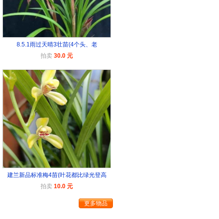
8.5.1雨过天晴3壮苗(4个头、老
拍卖
30.0 元
建兰新品标准梅4苗(叶花都比绿光登高
拍卖
10.0 元
更多物品