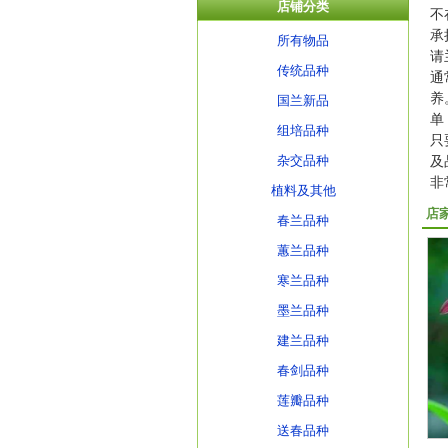
店铺分类
不
承
所有物品
请
传统品种
通
养
国兰新品
单
组培品种
只
杂交品种
及
非
植料及其他
店
春兰品种
蕙兰品种
寒兰品种
墨兰品种
建兰品种
春剑品种
莲瓣品种
送春品种