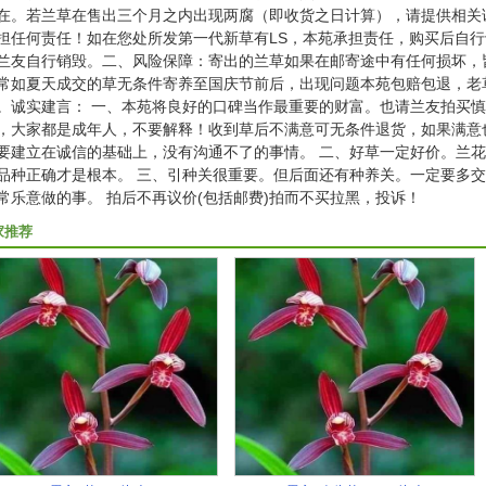
在。若兰草在售出三个月之内出现两腐（即收货之日计算），请提供相关
担任何责任！如在您处所发第一代新草有LS，本苑承担责任，购买后自
兰友自行销毁。二、风险保障：寄出的兰草如果在邮寄途中有任何损坏，
常如夏天成交的草无条件寄养至国庆节前后，出现问题本苑包赔包退，老
。诚实建言： 一、本苑将良好的口碑当作最重要的财富。也请兰友拍买
，大家都是成年人，不要解释！收到草后不满意可无条件退货，如果满意
要建立在诚信的基础上，没有沟通不了的事情。 二、好草一定好价。兰
品种正确才是根本。 三、引种关很重要。但后面还有种养关。一定要多
常乐意做的事。 拍后不再议价(包括邮费)拍而不买拉黑，投诉！
家推荐