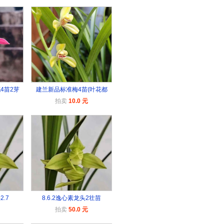
4苗2芽
建兰新品标准梅4苗(叶花都
拍卖
10.0 元
2.7
8.6.2逸心素龙头2壮苗
拍卖
50.0 元