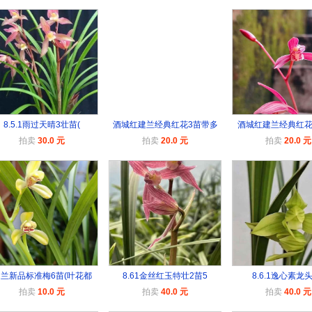
8.5.1雨过天晴3壮苗(
酒城红建兰经典红花3苗带多
酒城红建兰经典红花
拍卖
30.0 元
拍卖
20.0 元
拍卖
20.0 元
兰新品标准梅6苗(叶花都
8.61金丝红玉特壮2苗5
8.6.1逸心素龙头
拍卖
10.0 元
拍卖
40.0 元
拍卖
40.0 元