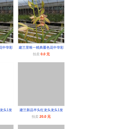
花中华彩
建兰里唯一精典覆色花中华彩
拍卖
0.0 元
龙头1发
建兰新品半头红龙头龙头1发
拍卖
20.0 元