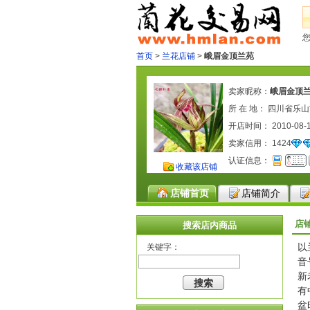
首页
>
兰花店铺
>
峨眉金顶兰苑
卖家昵称：
峨眉金顶
所 在 地： 四川省乐
开店时间： 2010-08-
卖家信用：
1424
认证信息：
收藏该店铺
店铺首页
店铺简介
店
搜索店内商品
以
关键字：
音
新
有
盆