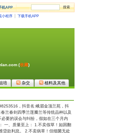
手机APP
花小程序
下载手机APP
hmlan.com
(
收藏
)
组培
杂交
植料及其他
253516，抖音名:峨眉金顶兰苑，抖
发零售春兰春剑四季兰莲瓣兰等传统品种以及
不必要的误会与纠纷，假如在三个月内
 一、质量至上： 1.不卖假草！如因翻
贷款利息。 2.不卖病草！但细菌无处