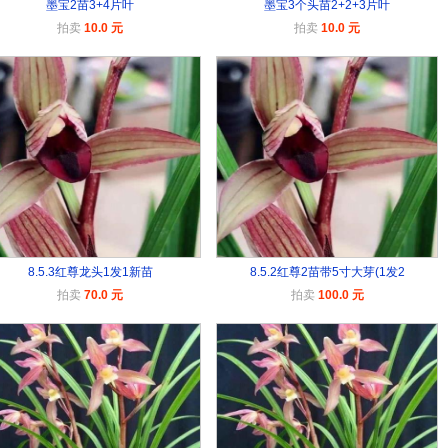
墨宝2苗3+4片叶
墨宝3个头苗2+2+3片叶
拍卖
10.0 元
拍卖
10.0 元
8.5.3红尊龙头1发1新苗
8.5.2红尊2苗带5寸大芽(1发2
拍卖
70.0 元
拍卖
100.0 元