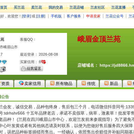
首页
买兰花
卖兰花
我的交易
兰花店铺
兰友社区
兰花直播
您好，欢迎您！
[登录]
或
[注册]
手机版
客户服务
申请卖家
兰花公众号
兰
峨眉金顶兰苑
兰苑
客服QQ：
山市峨眉山市
17
最近登录： 2026-08-08
买家信用：
6
店铺域名：
https://jd8866.
资质
卖家信用
所有物品
传统
新品
铺公告
兰会友，诚信交易，品种包终身，售后包三个月，电话微信抖音同号:13398
号:tdrhshr666 十五年品牌老店，承诺不卖假草，病草，激素草！批
老品种！ (兰苑在四川峨眉山市中心，欢迎兰友前来参观指导）为了避免
中心叶发黄或者有其他病态请及时联系，以便为您做好售后服务四大保障：
时，误把品种标签插错而售出。一经确认，依照售出价赔偿并补贴同期基准