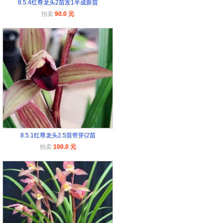
8.5.4红尊龙头2苗发1半成新苗
拍卖
90.0 元
8.5.1红尊龙头2.5苗带芽(2苗
拍卖
100.0 元