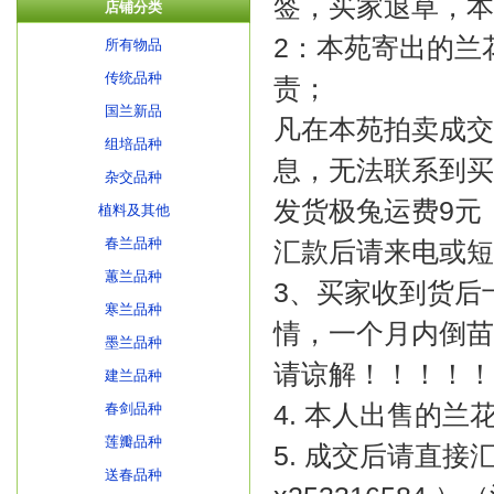
签，买家退草，本
店铺分类
2：本苑寄出的兰
所有物品
传统品种
责；
国兰新品
凡在本苑拍卖成交
组培品种
息，无法联系到买
杂交品种
发货极兔运费9元
植料及其他
春兰品种
汇款后请来电或短
蕙兰品种
3、买家收到货后
寒兰品种
情，一个月内倒苗
墨兰品种
请谅解！！！！！
建兰品种
4. 本人出售的
春剑品种
莲瓣品种
5. 成交后请直
送春品种