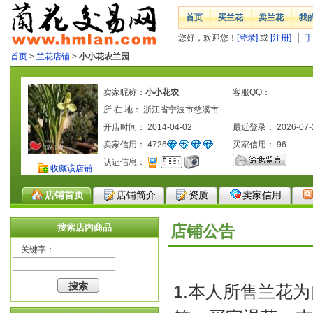
首页
买兰花
卖兰花
我
您好，欢迎您！
[登录]
或
[注册]
手
首页
>
兰花店铺
>
小小花农兰园
卖家昵称：
小小花农
客服QQ：
所 在 地： 浙江省宁波市慈溪市
开店时间： 2014-04-02
最近登录： 2026-07-
卖家信用：
4726
买家信用：
96
认证信息：
收藏该店铺
店铺首页
店铺简介
资质
卖家信用
搜索店内商品
店铺公告
关键字：
1.本人所售兰花