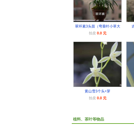
翠环素3头苗（弯垂叶小草大
拍卖
0.0 元
黄山雪3个头+芽
拍卖
0.0 元
植料、茶叶等物品