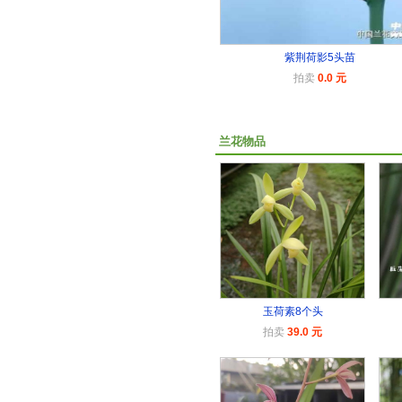
紫荆荷影5头苗
拍卖
0.0 元
兰花物品
玉荷素8个头
拍卖
39.0 元