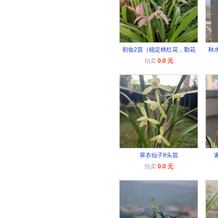
初妆2苗（稳定桃红花，勤花
秋
拍卖
0.0 元
翠衣仙子8头苗
拍卖
0.0 元