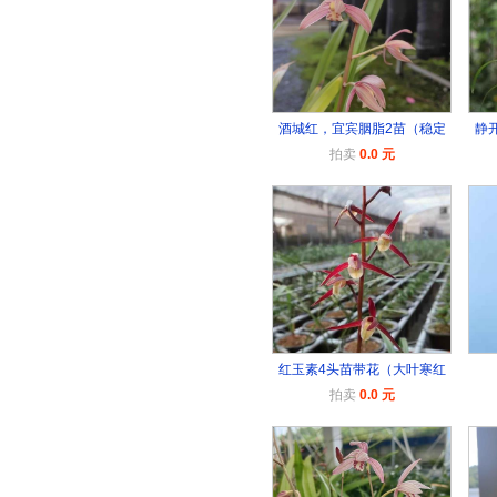
酒城红，宜宾胭脂2苗（稳定
静
拍卖
0.0 元
红玉素4头苗带花（大叶寒红
拍卖
0.0 元