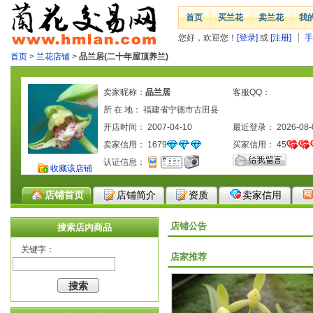
首页
买兰花
卖兰花
我
您好，欢迎您！
[登录]
或
[注册]
手
首页
>
兰花店铺
>
品兰居(二十年屋顶养兰)
卖家昵称：
品兰居
客服QQ：
所 在 地： 福建省宁德市古田县
开店时间： 2007-04-10
最近登录： 2026-08-
卖家信用：
1679
买家信用：
45
认证信息：
收藏该店铺
店铺首页
店铺简介
资质
卖家信用
店铺公告
搜索店内商品
关键字：
店家推荐