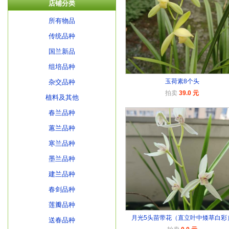
店铺分类
所有物品
传统品种
国兰新品
组培品种
玉荷素8个头
杂交品种
拍卖
39.0 元
植料及其他
春兰品种
蕙兰品种
寒兰品种
墨兰品种
建兰品种
春剑品种
莲瓣品种
月光5头苗带花（直立叶中矮草白彩
送春品种