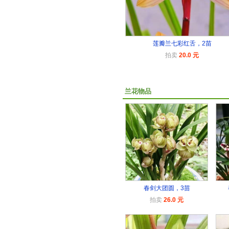
莲瓣兰七彩红舌，2苗
拍卖
20.0 元
兰花物品
春剑大团圆，3苗
拍卖
26.0 元