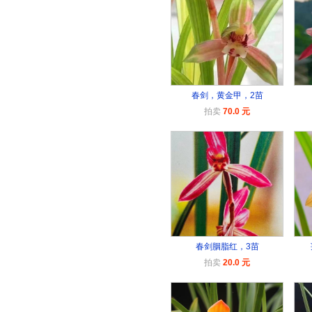
春剑，黄金甲，2苗
拍卖
70.0 元
春剑胭脂红，3苗
拍卖
20.0 元