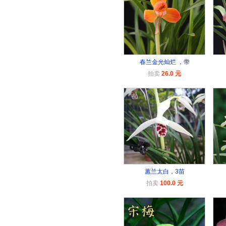
春兰金光灿烂 ，带
拍卖
26.0 元
蕙兰太白，3苗
拍卖
100.0 元