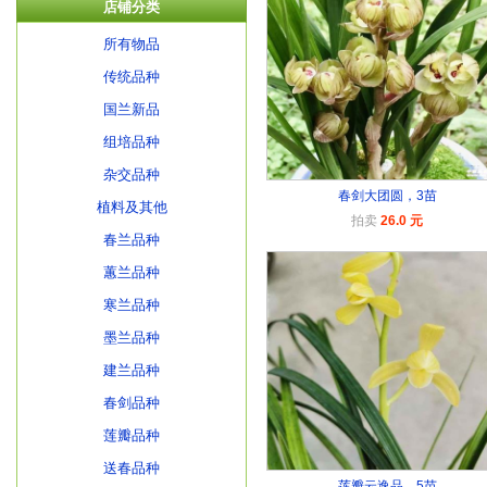
店铺分类
所有物品
传统品种
国兰新品
组培品种
杂交品种
春剑大团圆，3苗
植料及其他
拍卖
26.0 元
春兰品种
蕙兰品种
寒兰品种
墨兰品种
建兰品种
春剑品种
莲瓣品种
送春品种
莲瓣云逸品，5苗