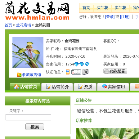
首页
买兰花
卖兰花
我
您好，欢迎您！
[登录]
或
[注册]
手
首页
>
兰花店铺
>
金鸿花园
卖家昵称：
金鸿花园
客服QQ：
所 在 地： 福建省漳州市南靖县
开店时间： 2020-07-16
最近登录： 2026-07-
卖家信用：
1754
买家信用：
0
认证信息：
收藏该店铺
店铺首页
店铺简介
资质
卖家信用
店铺公告
搜索店内商品
诚信经营，不包兰花售后服务，
关键字：
店家推荐