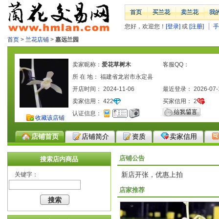
首页
买兰花
卖兰花
我
您好，欢迎您！
[登录]
或
[注册]
手
首页
>
兰花店铺
>
嘉远兰园
卖家昵称：
爱花草树木
客服QQ：
所 在 地： 福建省龙岩市永定县
开店时间： 2024-11-06
最近登录： 2026-07-
卖家信用：
422
买家信用：
2
认证信息：
收藏该店铺
店铺首页
店铺简介
资质
卖家信用
店铺公告
搜索店内商品
新店开张，优惠上拍
关键字：
店家推荐