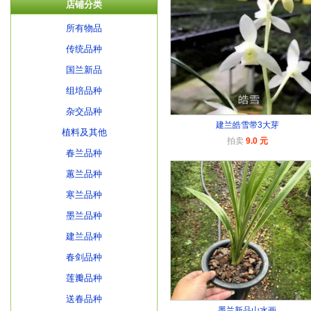
店铺分类
所有物品
传统品种
国兰新品
组培品种
杂交品种
建兰皓雪带3大芽
植料及其他
拍卖
9.0 元
春兰品种
蕙兰品种
寒兰品种
墨兰品种
建兰品种
春剑品种
莲瓣品种
送春品种
墨兰新品山水画