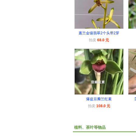
蕙兰金镶翡翠2个头带2芽
拍卖
68.0 元
爆盆豆瓣兰红素
拍卖
108.0 元
植料、茶叶等物品