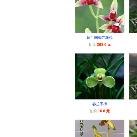
建兰国魂带花苞
拍卖
368.0 元
春兰宋梅
拍卖
16.0 元