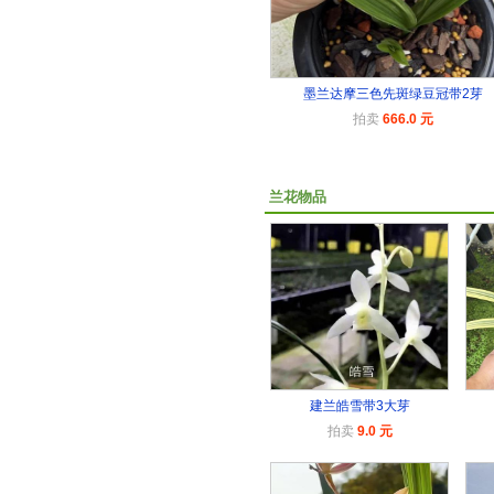
墨兰达摩三色先斑绿豆冠带2芽
拍卖
666.0 元
兰花物品
建兰皓雪带3大芽
拍卖
9.0 元