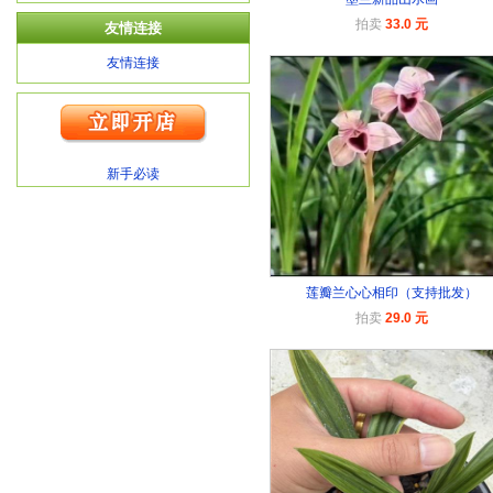
拍卖
33.0 元
友情连接
友情连接
新手必读
莲瓣兰心心相印（支持批发）
拍卖
29.0 元