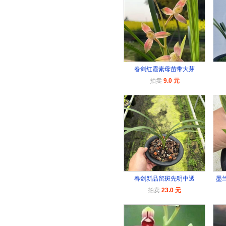
春剑红霞素母苗带大芽
拍卖
9.0 元
春剑新品留斑先明中透
墨
拍卖
23.0 元