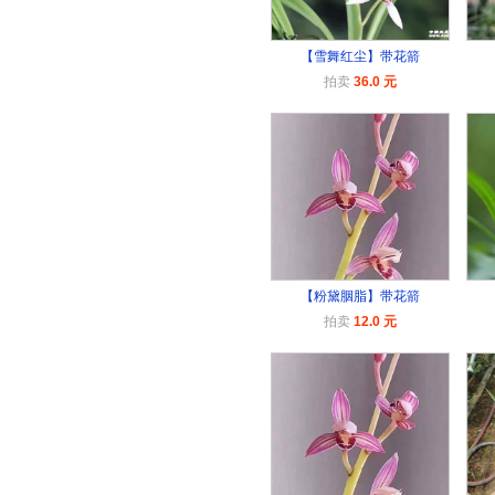
【雪舞红尘】带花箭
拍卖
36.0 元
【粉黛胭脂】带花箭
拍卖
12.0 元