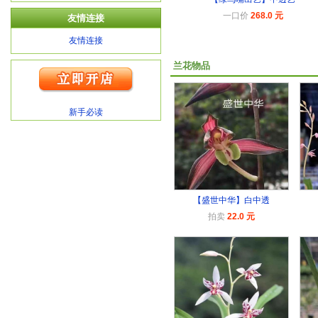
一口价
268.0 元
友情连接
友情连接
兰花物品
新手必读
【盛世中华】白中透
拍卖
22.0 元