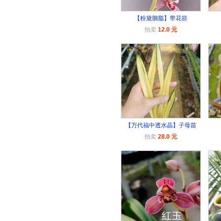
【粉黛胭脂】带花箭
拍卖
12.0 元
【万代福中透水晶】子母苗
拍卖
28.0 元