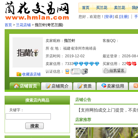
首页
买兰花
卖兰花
我
您好，欢迎您！
[登录]
或
[注册]
手
首页
>
兰花店铺
>
指兰针(奇艺兰园)
卖家昵称：
指兰针
客服QQ：
所 在 地： 福建省漳州市南靖县
开店时间： 2019-12-02
最近登录： 2026-08-
卖家信用：
7333
买家信用：
22
认证信息：
收藏该店铺
店铺首页
店铺简介
资质
卖家信用
店铺公告
搜索店内商品
【支持网拍成交上门提货，不卖
关键字：
店家推荐