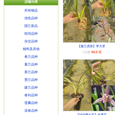
店铺分类
所有物品
传统品种
国兰新品
组培品种
杂交品种
【蕙兰虎斑】带大芽
植料及其他
一口价
66.0 元
春兰品种
蕙兰品种
寒兰品种
墨兰品种
建兰品种
春剑品种
莲瓣品种
送春品种
【绿鸟嘴出艺】中透艺