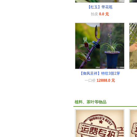
【红玉】带花苞
拍卖
0.0 元
【御凤呈祥】特壮3苗2芽
一口价
12888.0 元
植料、茶叶等物品