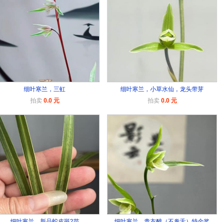
细叶寒兰，三虹
细叶寒兰，小草水仙，龙头带芽
拍卖
0.0 元
拍卖
0.0 元
细叶寒兰，新品蛇皮斑2苗
细叶寒兰，青衣醉（不卷舌）特金奖