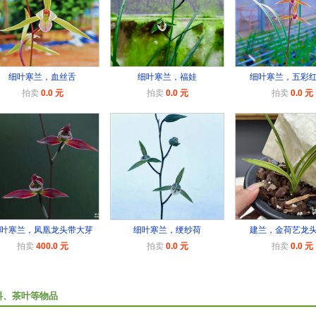
细叶寒兰，血丝舌
细叶寒兰，福娃
细叶寒兰，五彩
拍卖
0.0 元
拍卖
0.0 元
拍卖
0.0 元
叶寒兰，凤凰龙头带大芽
细叶寒兰，绠纱荷
建兰，金荷艺龙
拍卖
400.0 元
拍卖
0.0 元
拍卖
0.0 元
料、茶叶等物品