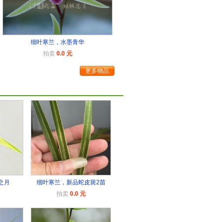
细叶寒兰，水墨青华
拍卖
0.0 元
更多物品
之月
细叶寒兰，新品蛇皮斑2苗
拍卖
0.0 元