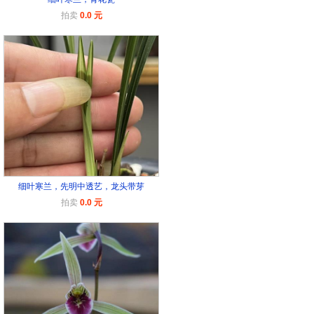
拍卖
0.0 元
细叶寒兰，先明中透艺，龙头带芽
拍卖
0.0 元