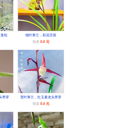
红复轮
细叶寒兰，彩花舌斑
拍卖
0.0 元
头带芽
宽叶寒兰，红玉素龙头带芽
拍卖
0.0 元