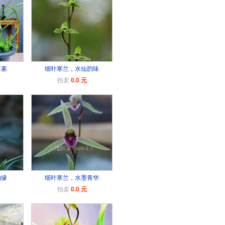
草素
细叶寒兰，水仙韵味
拍卖
0.0 元
伯缘
细叶寒兰，水墨青华
拍卖
0.0 元