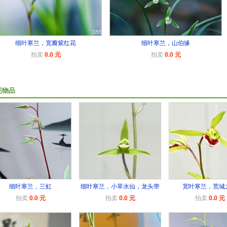
细叶寒兰，宽瓣紫红花
细叶寒兰，山伯缘
拍卖
0.0 元
拍卖
0.0 元
花物品
细叶寒兰，三虹
细叶寒兰，小草水仙，龙头带
宽叶寒兰，荒城
拍卖
0.0 元
拍卖
0.0 元
拍卖
0.0 元