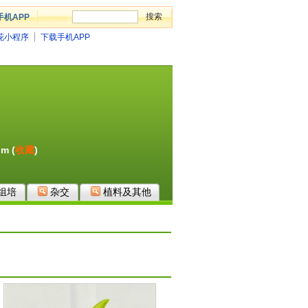
手机APP
花小程序
下载手机APP
om
(
收藏
)
组培
杂交
植料及其他