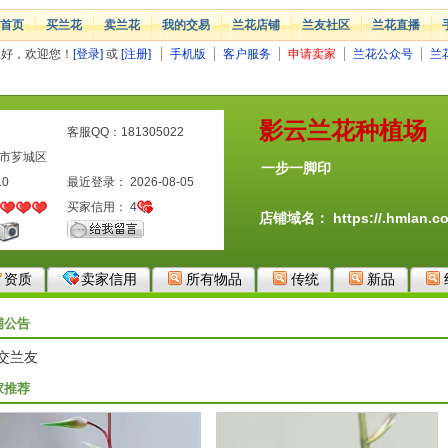
首页
买兰花
卖兰花
我的交易
兰花店铺
兰友社区
兰花直播
您好，欢迎您！
[登录]
或
[注册]
手机版
客户服务
申请卖家
兰花公众号
兰
影云兰花种植场
客服QQ：181305022
州市芗城区
一步一脚印
10
最近登录： 2026-08-05
买家信用：
4
店铺域名：
https://.hmlan.c
资质
卖家信用
所有物品
传统
新品
铺公告
交兰友
家推荐