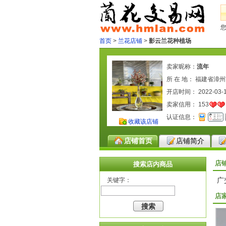
首页
>
兰花店铺
>
影云兰花种植场
卖家昵称：
流年
所 在 地： 福建省漳
开店时间： 2022-03-
卖家信用：
153
认证信息：
收藏该店铺
店铺首页
店铺简介
店
搜索店内商品
广
关键字：
店