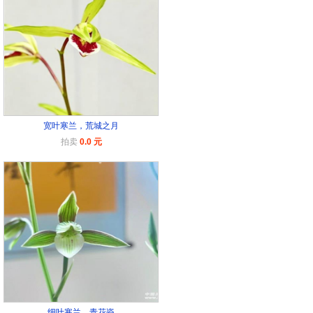
宽叶寒兰，荒城之月
拍卖
0.0 元
细叶寒兰，青花瓷