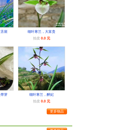
红舌斑
细叶寒兰，大富贵
拍卖
0.0 元
头带芽
细叶寒兰，醉妃
拍卖
0.0 元
更多物品