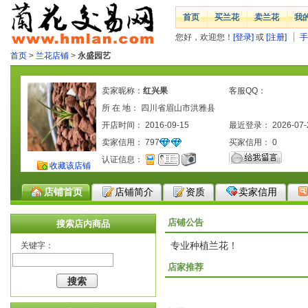
首页
买兰花
卖兰花
我
您好，欢迎您！
[登录]
或
[注册]
手
首页
>
兰花店铺
>
永盛园艺
卖家昵称：
红兴果
客服QQ：
所 在 地： 四川省眉山市洪雅县
开店时间： 2016-09-15
最近登录： 2026-07-
卖家信用：
797
买家信用：
0
认证信息：
收藏该店铺
店铺首页
店铺简介
资质
卖家信用
店铺公告
搜索店内商品
专业种植兰花！
关键字：
店家推荐