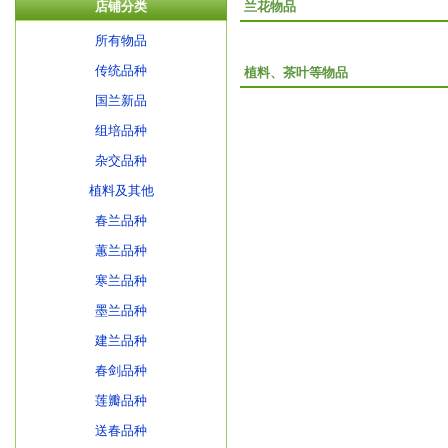
店铺分类
兰花物品
所有物品
传统品种
植料、茶叶等物品
国兰新品
组培品种
杂交品种
植料及其他
春兰品种
蕙兰品种
寒兰品种
墨兰品种
建兰品种
春剑品种
莲瓣品种
送春品种