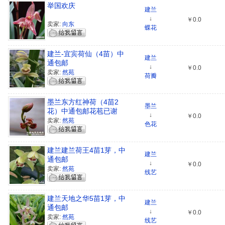
举国欢庆
建兰
↓
￥0.0
卖家:
向东
蝶花
建兰-宜宾荷仙（4苗）中
建兰
通包邮
↓
￥0.0
卖家:
然苑
荷瓣
墨兰东方红神荷（4苗2
墨兰
花）中通包邮花苞已谢
↓
￥0.0
卖家:
然苑
色花
建兰建兰荷王4苗1芽，中
建兰
通包邮
↓
￥0.0
卖家:
然苑
线艺
建兰天地之华5苗1芽，中
建兰
通包邮
↓
￥0.0
卖家:
然苑
线艺