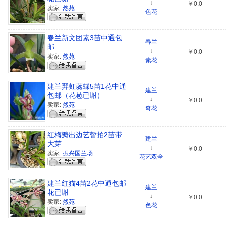
↓
￥0.0
卖家:
然苑
色花
春兰新文团素3苗中通包
春兰
邮
↓
￥0.0
卖家:
然苑
素花
建兰羿虹蕊蝶5苗1花中通
建兰
包邮（花苞已谢）
↓
￥0.0
卖家:
然苑
奇花
红梅瓣出边艺暂拍2苗带
建兰
大芽
↓
￥0.0
卖家:
振兴国兰场
花艺双全
建兰红猫4苗2花中通包邮
建兰
花已谢
↓
￥0.0
卖家:
然苑
色花