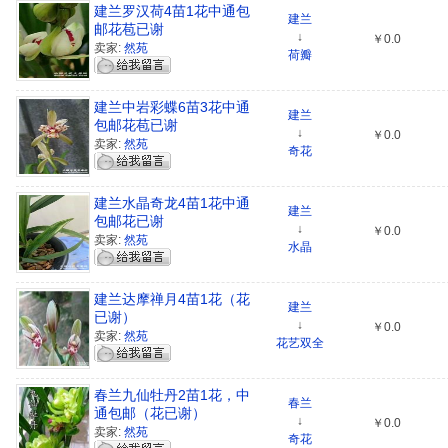
建兰罗汉荷4苗1花中通包
建兰
邮花苞已谢
↓
￥0.0
卖家:
然苑
荷瓣
建兰中岩彩蝶6苗3花中通
建兰
包邮花苞已谢
↓
￥0.0
卖家:
然苑
奇花
建兰水晶奇龙4苗1花中通
建兰
包邮花已谢
↓
￥0.0
卖家:
然苑
水晶
建兰达摩禅月4苗1花（花
建兰
已谢）
↓
￥0.0
卖家:
然苑
花艺双全
春兰九仙牡丹2苗1花，中
春兰
通包邮（花已谢）
↓
￥0.0
卖家:
然苑
奇花