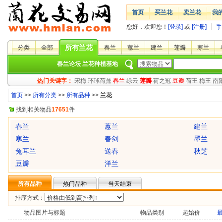
首页
买兰花
卖兰花
我
您好，欢迎您！
[登录]
或
[注册]
手
所有兰花
分类
全部
春兰
蕙兰
建兰
莲瓣
寒兰
春兰论坛
兰花种植基地
热门关键字：
宋梅
环球荷鼎
春兰
绿云
莲瓣
荷之冠
豆瓣
荷王
梅王
南
首页
>>
所有分类
>>
所有品种
>>
兰花
找到相关物品
17651
件
春兰
蕙兰
建兰
寒兰
春剑
墨兰
兔耳兰
送春
秋芝
豆瓣
洋兰
所有品种
热门品种
当天结束
排序方式：
物品图片与标题
物品类别
起始价