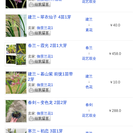
花艺双全
建兰～翠衣仙子 4苗1芽
建兰
↓
￥40.0
卖家:
御景兰花1
素花
春兰～霞光 2苗1大芽
春兰
↓
￥458.0
卖家:
御景兰花1
花艺双全
建兰～暮山紫 前拢1苗带
建兰
2芽
↓
￥10.0
卖家:
御景兰花1
色花
春剑～变色龙 2苗2芽
春剑
↓
￥288.0
卖家:
御景兰花1
花艺双全
寒兰～初恋 3苗1芽