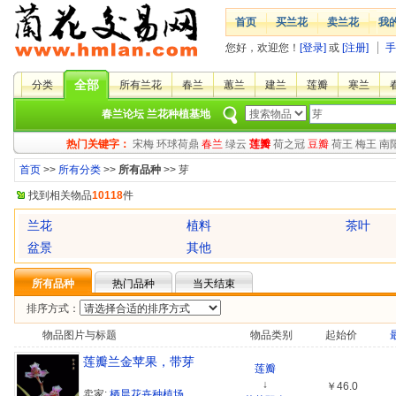
首页
买兰花
卖兰花
我
您好，欢迎您！
[登录]
或
[注册]
手
全部
分类
所有兰花
春兰
蕙兰
建兰
莲瓣
寒兰
春兰论坛
兰花种植基地
热门关键字：
宋梅
环球荷鼎
春兰
绿云
莲瓣
荷之冠
豆瓣
荷王
梅王
南
首页
>>
所有分类
>>
所有品种
>> 芽
找到相关物品
10118
件
兰花
植料
茶叶
盆景
其他
所有品种
热门品种
当天结束
排序方式：
物品图片与标题
物品类别
起始价
莲瓣兰金苹果，带芽
莲瓣
↓
￥46.0
卖家:
栖晨花卉种植场