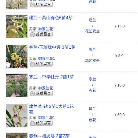
色花
建兰～高山春色6苗4芽
建兰
↓
￥15.0
卖家:
御景兰花1
花艺双全
春兰-玉玲珑中透 3苗1芽
春兰
↓
￥5.0
卖家:
御景兰花1
花艺双全
寒兰～中华牡丹 2苗1芽
寒兰
↓
￥10.0
卖家:
御景兰花1
奇花
建兰-红钻 2苗1大芽1花
建兰
苞
↓
￥50.0
卖家:
御景兰花1
色花
春剑～相思唇 3苗2芽