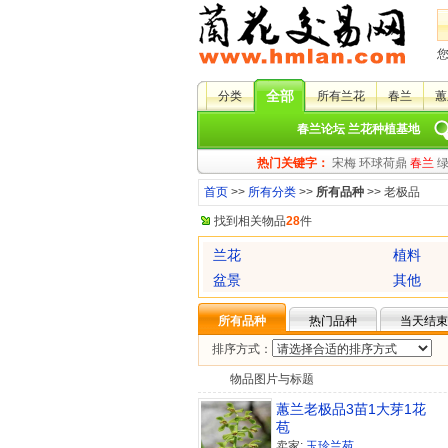
全部
分类
所有兰花
春兰
蕙
春兰论坛
兰花种植基地
热门关键字：
宋梅
环球荷鼎
春兰
首页
>>
所有分类
>>
所有品种
>> 老极品
找到相关物品
28
件
兰花
植料
盆景
其他
所有品种
热门品种
当天结束
排序方式：
物品图片与标题
蕙兰老极品3苗1大芽1花
苞
卖家:
玉珍兰苑