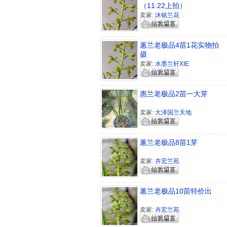
（11.22上拍）
卖家:
沐铭兰花
蕙兰老极品4苗1花实物拍
摄
卖家:
水墨兰轩XIE
惠兰老极品2苗一大芽
卖家:
大泽国兰天地
蕙兰老极品8苗1芽
卖家:
卉宏兰苑
蕙兰老极品10苗特价出
卖家:
卉宏兰苑