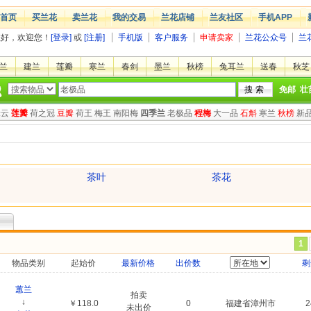
首页
买兰花
卖兰花
我的交易
兰花店铺
兰友社区
手机APP
您好，欢迎您！
[登录]
或
[注册]
手机版
客户服务
申请卖家
兰花公众号
兰
兰
建兰
莲瓣
寒兰
春剑
墨兰
秋榜
兔耳兰
送春
秋芝
免邮
壮
绿云
莲瓣
荷之冠
豆瓣
荷王
梅王
南阳梅
四季兰
老极品
程梅
大一品
石斛
寒兰
秋榜
新
茶叶
茶花
1
物品类别
起始价
最新价格
出价数
剩
蕙兰
拍卖
↓
￥118.0
0
福建省漳州市
未出价