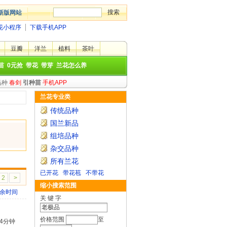
新版网站
花小程序
下载手机APP
豆瓣
洋兰
植料
茶叶
苗
0元抢
带花
带芽
兰花怎么养
品种
春剑
引种苗
手机APP
兰花专业类
传统品种
国兰新品
组培品种
杂交品种
所有兰花
已开花
带花苞
不带花
2
>
缩小搜索范围
余时间
关 键 字
价格范围
至
24分钟