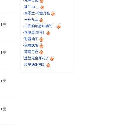
·
九峰雪素
·
建兰 红…
·
四季兰·荷塘月色
·
一杆九朵
1天
·
兰香的治愈功能闻…
·
国魂真丑吗？
·
彩霞仙子
·
玫瑰妖姬
·
荷塘月色
1天
·
建兰无尘开花了
·
玫瑰妖姬初绽
1天
1天