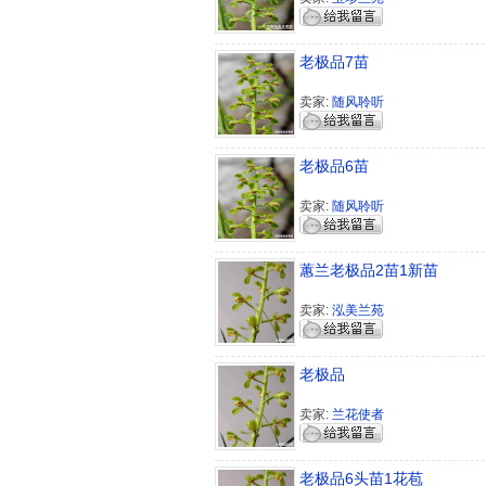
老极品7苗
卖家:
随风聆听
老极品6苗
卖家:
随风聆听
蕙兰老极品2苗1新苗
卖家:
泓美兰苑
老极品
卖家:
兰花使者
老极品6头苗1花苞