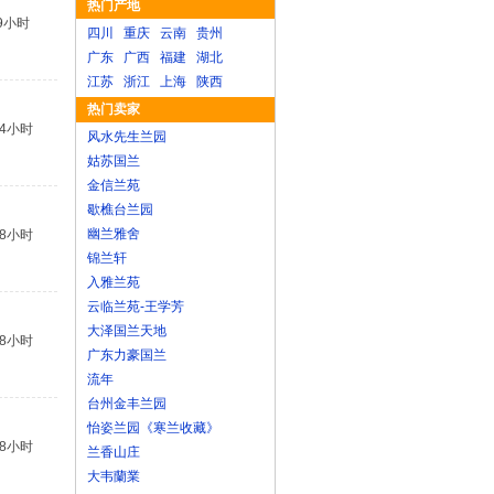
热门产地
9小时
四川
重庆
云南
贵州
广东
广西
福建
湖北
江苏
浙江
上海
陕西
热门卖家
14小时
风水先生兰园
姑苏国兰
金信兰苑
歇樵台兰园
幽兰雅舍
18小时
锦兰轩
入雅兰苑
云临兰苑-王学芳
大泽国兰天地
18小时
广东力豪国兰
流年
台州金丰兰园
怡姿兰园《寒兰收藏》
18小时
兰香山庄
大韦蘭業