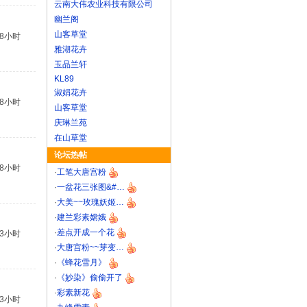
云南大伟农业科技有限公司
幽兰阁
山客草堂
18小时
雅湖花卉
玉品兰轩
KL89
淑娟花卉
18小时
山客草堂
庆琳兰苑
在山草堂
论坛热帖
18小时
·
工笔大唐宫粉
·
一盆花三张图&#…
·
大美~~玫瑰妖姬…
·
建兰彩素嫦娥
·
差点开成一个花
23小时
·
大唐宫粉~~芽变…
·
《蜂花雪月》
·
《妙染》偷偷开了
·
彩素新花
23小时