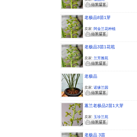
老极品8苗1芽
卖家:
阿金兰花种植
老极品3苗1花苞
卖家:
兰芳雅苑
老极品
卖家:
诺缘兰园
蕙兰老极品2苗1大芽
卖家:
玉珍兰苑
老极品 3苗