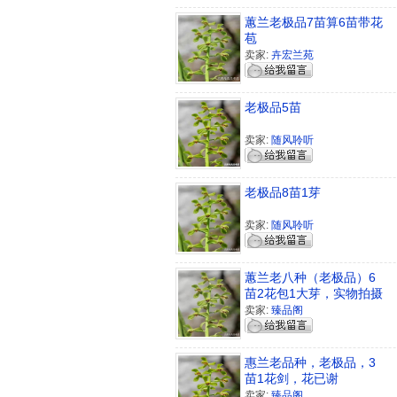
蕙兰老极品7苗算6苗带花
苞
卖家:
卉宏兰苑
老极品5苗
卖家:
随风聆听
老极品8苗1芽
卖家:
随风聆听
蕙兰老八种（老极品）6
苗2花包1大芽，实物拍摄
卖家:
臻品阁
惠兰老品种，老极品，3
苗1花剑，花已谢
卖家:
臻品阁