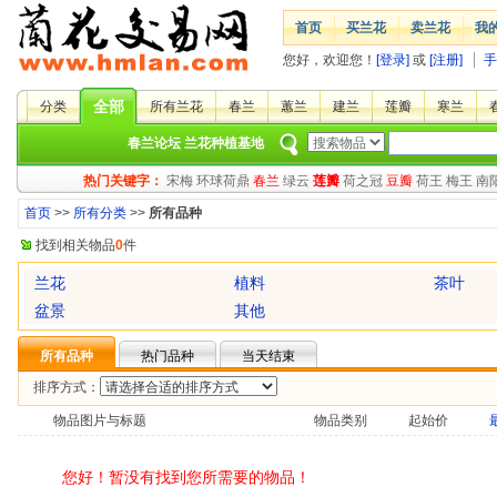
首页
买兰花
卖兰花
我
您好，欢迎您！
[登录]
或
[注册]
手
全部
分类
所有兰花
春兰
蕙兰
建兰
莲瓣
寒兰
春兰论坛
兰花种植基地
热门关键字：
宋梅
环球荷鼎
春兰
绿云
莲瓣
荷之冠
豆瓣
荷王
梅王
南
首页
>>
所有分类
>>
所有品种
找到相关物品
0
件
兰花
植料
茶叶
盆景
其他
所有品种
热门品种
当天结束
排序方式：
物品图片与标题
物品类别
起始价
您好！暂没有找到您所需要的物品！