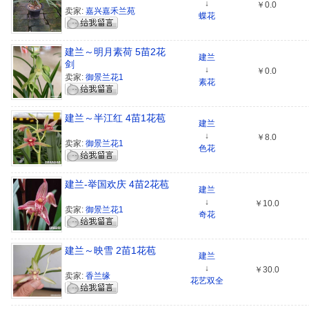
↓
￥0.0
卖家:
嘉兴嘉禾兰苑
蝶花
建兰～明月素荷 5苗2花
建兰
剑
↓
￥0.0
卖家:
御景兰花1
素花
建兰～半江红 4苗1花苞
建兰
↓
￥8.0
卖家:
御景兰花1
色花
建兰-举国欢庆 4苗2花苞
建兰
↓
￥10.0
卖家:
御景兰花1
奇花
建兰～映雪 2苗1花苞
建兰
↓
￥30.0
卖家:
香兰缘
花艺双全