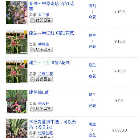
春剑～中华奇珍 2苗1花
春剑
苞
↓
￥10.0
卖家:
香兰缘
奇花
建兰～半江红 6苗1花苞
建兰
↓
￥10.0
卖家:
香兰缘
色花
建兰～半江 6苗2花剑
建兰
↓
￥10.0
卖家:
兰臻兰花
色花
建兰仙山红
建兰
↓
￥0.0
卖家:
香云轩
色花
木纹青蓝线中透，可以分
蕙兰
苗（没见花）
↓
￥5800.0
卖家:
恒瑞兰苑
线艺