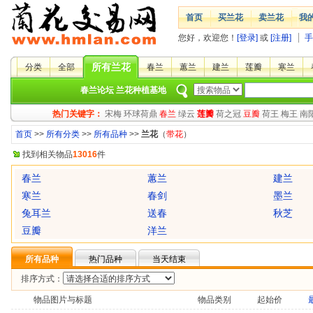
首页
买兰花
卖兰花
我
您好，欢迎您！
[登录]
或
[注册]
手
所有兰花
分类
全部
春兰
蕙兰
建兰
莲瓣
寒兰
春兰论坛
兰花种植基地
热门关键字：
宋梅
环球荷鼎
春兰
绿云
莲瓣
荷之冠
豆瓣
荷王
梅王
南
首页
>>
所有分类
>>
所有品种
>>
兰花
（
带花
）
找到相关物品
13016
件
春兰
蕙兰
建兰
寒兰
春剑
墨兰
兔耳兰
送春
秋芝
豆瓣
洋兰
所有品种
热门品种
当天结束
排序方式：
物品图片与标题
物品类别
起始价