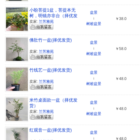
小盼菩提1盆，菩提本无
盆景
树，明镜亦非台（择优发
↓
￥38.0
货）
卖家:
兰芳雅苑
树桩盆景
佛肚竹一盆(择优发货)
盆景
↓
￥58.0
卖家:
兰芳雅苑
树桩盆景
竹线艺一盆(择优发货)
盆景
↓
￥48.0
卖家:
兰芳雅苑
树桩盆景
米竹桌面款一盆（择优发
盆景
货）
↓
￥48.0
卖家:
兰芳雅苑
树桩盆景
红观音一盆(择优发货)
盆景
↓
￥48.0