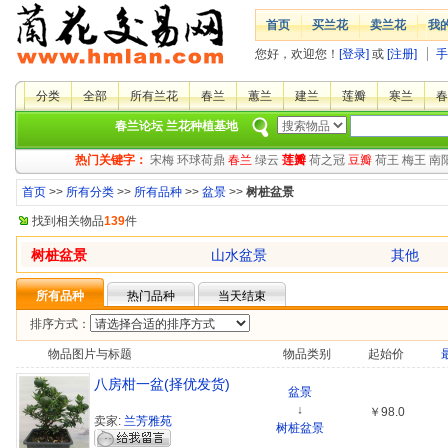
首页
买兰花
卖兰花
我
您好，欢迎您！
[登录]
或
[注册]
手
分类
全部
所有兰花
春兰
蕙兰
建兰
莲瓣
寒兰
春
春兰论坛
兰花种植基地
热门关键字：
宋梅
环球荷鼎
春兰
绿云
莲瓣
荷之冠
豆瓣
荷王
梅王
南
首页
>>
所有分类
>>
所有品种
>>
盆景
>>
树桩盆景
找到相关物品
139
件
树桩盆景
山水盆景
其他
所有品种
热门品种
当天结束
排序方式：
物品图片与标题
物品类别
起始价
八房柑一盆(择优发货)
盆景
↓
￥98.0
卖家:
兰芳雅苑
树桩盆景