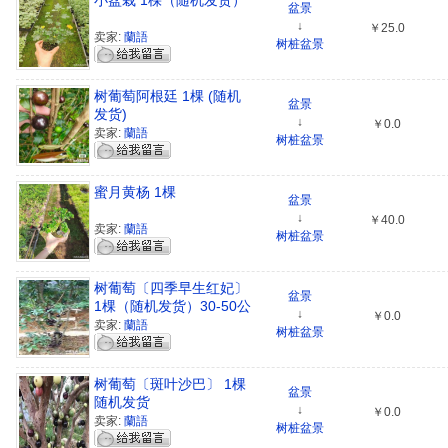
小盆栽 1棵（随机发货）
盆景
↓
￥25.0
卖家:
蘭語
树桩盆景
树葡萄阿根廷 1棵 (随机
盆景
发货)
↓
￥0.0
卖家:
蘭語
树桩盆景
蜜月黄杨 1棵
盆景
↓
￥40.0
卖家:
蘭語
树桩盆景
树葡萄〔四季早生红妃〕
盆景
1棵（随机发货）30-50公
↓
￥0.0
分高
卖家:
蘭語
树桩盆景
树葡萄〔斑叶沙巴〕 1棵
盆景
随机发货
↓
￥0.0
卖家:
蘭語
树桩盆景