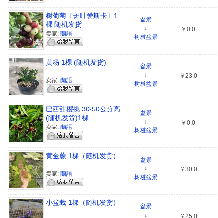
树葡萄〔斑叶爱斯卡〕1
盆景
棵 随机发货
↓
￥0.0
卖家:
蘭語
树桩盆景
黄杨 1棵 (随机发货)
盆景
↓
￥23.0
卖家:
蘭語
树桩盆景
巴西甜樱桃 30-50公分高
盆景
(随机发货)1棵
↓
￥0.0
卖家:
蘭語
树桩盆景
黄金蕨 1棵（随机发货）
盆景
↓
￥30.0
卖家:
蘭語
树桩盆景
小盆栽 1棵（随机发货）
盆景
↓
￥25.0