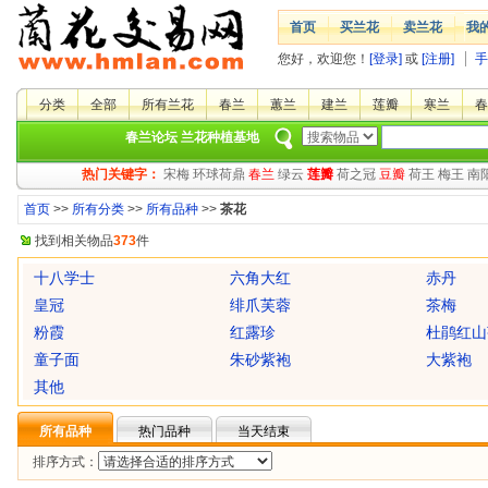
首页
买兰花
卖兰花
我
您好，欢迎您！
[登录]
或
[注册]
手
分类
全部
所有兰花
春兰
蕙兰
建兰
莲瓣
寒兰
春
春兰论坛
兰花种植基地
热门关键字：
宋梅
环球荷鼎
春兰
绿云
莲瓣
荷之冠
豆瓣
荷王
梅王
南
首页
>>
所有分类
>>
所有品种
>>
茶花
找到相关物品
373
件
十八学士
六角大红
赤丹
皇冠
绯爪芙蓉
茶梅
粉霞
红露珍
杜鹃红山
童子面
朱砂紫袍
大紫袍
其他
所有品种
热门品种
当天结束
排序方式：