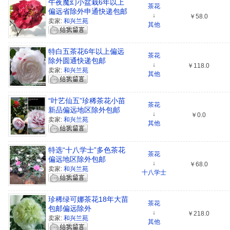
午夜魔幻小盆栽6年以上
茶花
偏远省除外申通快递包邮
↓
￥58.0
卖家:
和兴兰苑
其他
特白五茶花6年以上偏远
茶花
除外圆通快递包邮
↓
￥118.0
卖家:
和兴兰苑
其他
“叶艺仙五”珍稀茶花小苗
茶花
新品偏远地区除外包邮
↓
￥0.0
卖家:
和兴兰苑
其他
特选“十八学士”多色茶花
茶花
偏远地区除外包邮
↓
￥68.0
卖家:
和兴兰苑
十八学士
珍稀绿可娜茶花18年大苗
茶花
包邮偏远除外
↓
￥218.0
卖家:
和兴兰苑
其他