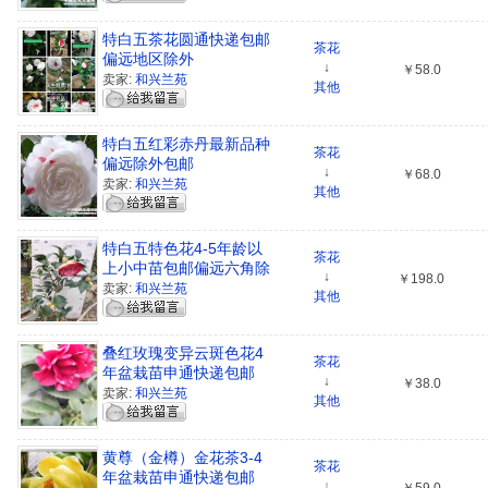
特白五茶花圆通快递包邮
茶花
偏远地区除外
↓
￥58.0
卖家:
和兴兰苑
其他
特白五红彩赤丹最新品种
茶花
偏远除外包邮
↓
￥68.0
卖家:
和兴兰苑
其他
特白五特色花4-5年龄以
茶花
上小中苗包邮偏远六角除
↓
￥198.0
外
卖家:
和兴兰苑
其他
叠红玫瑰变异云斑色花4
茶花
年盆栽苗申通快递包邮
↓
￥38.0
卖家:
和兴兰苑
其他
黄尊（金樽）金花茶3-4
茶花
年盆栽苗申通快递包邮
↓