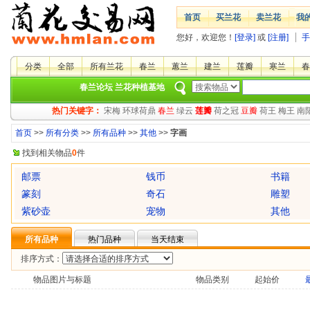
首页
买兰花
卖兰花
我
您好，欢迎您！
[登录]
或
[注册]
手
分类
全部
所有兰花
春兰
蕙兰
建兰
莲瓣
寒兰
春
春兰论坛
兰花种植基地
热门关键字：
宋梅
环球荷鼎
春兰
绿云
莲瓣
荷之冠
豆瓣
荷王
梅王
南
首页
>>
所有分类
>>
所有品种
>>
其他
>>
字画
找到相关物品
0
件
邮票
钱币
书籍
篆刻
奇石
雕塑
紫砂壶
宠物
其他
所有品种
热门品种
当天结束
排序方式：
物品图片与标题
物品类别
起始价