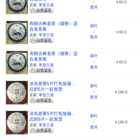
↓
￥60.0
卖家:
草堂兰居
普洱
布朗古树老茶（烟香）适
茶叶
合老茶客
↓
￥60.0
卖家:
草堂兰居
普洱
布朗古树老茶（烟香）适
茶叶
合老茶客
↓
￥60.0
卖家:
草堂兰居
普洱
冰岛老寨5片打包放漏，
茶叶
总的5片一起发货
↓
￥180.0
卖家:
草堂兰居
普洱
冰岛老寨5片打包放漏，
茶叶
总的5片一起发货
↓
￥180.0
卖家:
草堂兰居
普洱