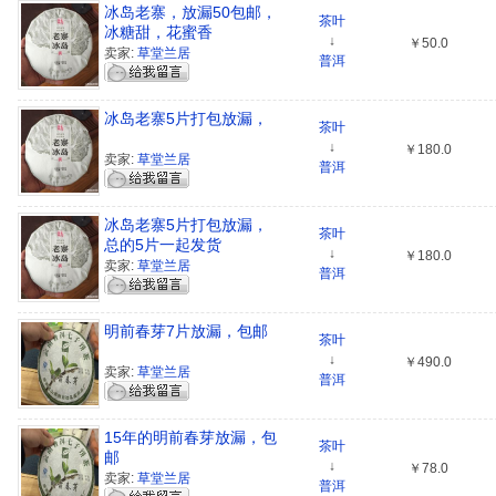
冰岛老寨，放漏50包邮，
茶叶
冰糖甜，花蜜香
↓
￥50.0
卖家:
草堂兰居
普洱
冰岛老寨5片打包放漏，
茶叶
↓
￥180.0
卖家:
草堂兰居
普洱
冰岛老寨5片打包放漏，
茶叶
总的5片一起发货
↓
￥180.0
卖家:
草堂兰居
普洱
明前春芽7片放漏，包邮
茶叶
↓
￥490.0
卖家:
草堂兰居
普洱
15年的明前春芽放漏，包
茶叶
邮
↓
￥78.0
卖家:
草堂兰居
普洱