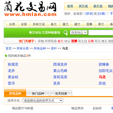
首页
买兰花
卖兰花
我
您好，欢迎您！
[登录]
或
[注册]
手
分类
全部
所有兰花
春兰
蕙兰
建兰
莲瓣
寒兰
春
春兰论坛
兰花种植基地
热门关键字：
宋梅
环球荷鼎
春兰
绿云
莲瓣
荷之冠
豆瓣
荷王
梅王
南
首页
>>
所有分类
>>
所有品种
>>
茶叶
>>
乌龙
找到相关物品
3
件
铁观音
西湖龙井
碧螺春
龙井
黄山毛峰
信阳毛尖
黄金桂
茉莉花茶
乌龙
普洱
茶具
其他
所有品种
热门品种
当天结束
排序方式：
物品图片与标题
物品类别
起始价