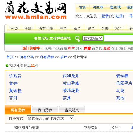
首页
买兰花
卖兰花
我
您好，欢迎您！
[登录]
或
[注册]
手
分类
全部
所有兰花
春兰
蕙兰
建兰
莲瓣
寒兰
春
春兰论坛
兰花种植基地
热门关键字：
宋梅
环球荷鼎
春兰
绿云
莲瓣
荷之冠
豆瓣
荷王
梅王
南
首页
>>
所有分类
>>
所有品种
>>
茶叶
>>
竹叶青茶
找到相关物品
11
件
铁观音
西湖龙井
碧螺春
龙井
黄山毛峰
信阳毛尖
黄金桂
茉莉花茶
乌龙
普洱
茶具
其他
所有品种
热门品种
当天结束
排序方式：
物品图片与标题
物品类别
起始价