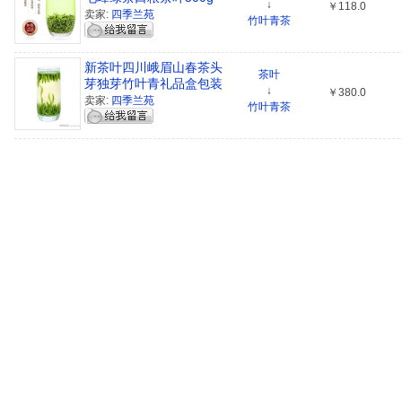
↓
￥118.0
包邮
卖家:
四季兰苑
竹叶青茶
新茶叶四川峨眉山春茶头
茶叶
芽独芽竹叶青礼品盒包装
↓
￥380.0
卖家:
四季兰苑
竹叶青茶