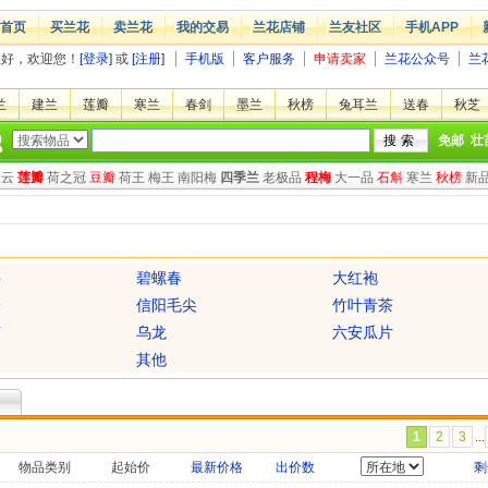
首页
买兰花
卖兰花
我的交易
兰花店铺
兰友社区
手机APP
您好，欢迎您！
[登录]
或
[注册]
手机版
客户服务
申请卖家
兰花公众号
兰
兰
建兰
莲瓣
寒兰
春剑
墨兰
秋榜
兔耳兰
送春
秋芝
免邮
壮
绿云
莲瓣
荷之冠
豆瓣
荷王
梅王
南阳梅
四季兰
老极品
程梅
大一品
石斛
寒兰
秋榜
新
井
碧螺春
大红袍
峰
信阳毛尖
竹叶青茶
茶
乌龙
六安瓜片
其他
1
2
3
...
物品类别
起始价
最新价格
出价数
剩