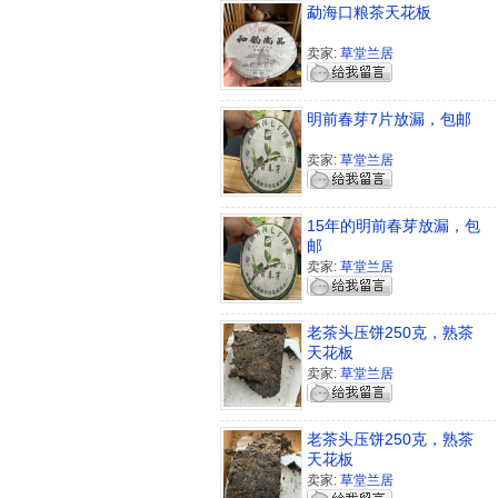
勐海口粮茶天花板
卖家:
草堂兰居
明前春芽7片放漏，包邮
卖家:
草堂兰居
15年的明前春芽放漏，包
邮
卖家:
草堂兰居
老茶头压饼250克，熟茶
天花板
卖家:
草堂兰居
老茶头压饼250克，熟茶
天花板
卖家:
草堂兰居