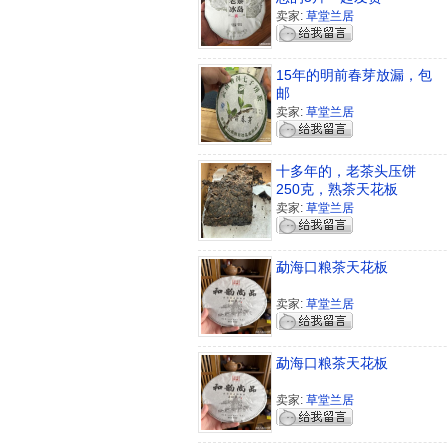
卖家:
草堂兰居
15年的明前春芽放漏，包
邮
卖家:
草堂兰居
十多年的，老茶头压饼
250克，熟茶天花板
卖家:
草堂兰居
勐海口粮茶天花板
卖家:
草堂兰居
勐海口粮茶天花板
卖家:
草堂兰居