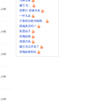
·
九峰雪素
·
建兰 红…
1小时
·
四季兰·荷塘月色
·
一杆九朵
·
兰香的治愈功能闻…
·
国魂真丑吗？
·
彩霞仙子
1小时
·
玫瑰妖姬
·
荷塘月色
·
建兰无尘开花了
·
玫瑰妖姬初绽
1小时
1小时
1小时