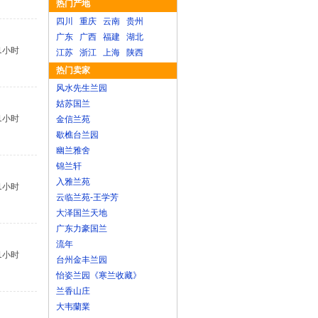
热门产地
四川
重庆
云南
贵州
广东
广西
福建
湖北
1小时
江苏
浙江
上海
陕西
热门卖家
风水先生兰园
姑苏国兰
1小时
金信兰苑
歇樵台兰园
幽兰雅舍
锦兰轩
入雅兰苑
1小时
云临兰苑-王学芳
大泽国兰天地
广东力豪国兰
流年
1小时
台州金丰兰园
怡姿兰园《寒兰收藏》
兰香山庄
大韦蘭業