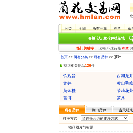
分类
全部
所有兰花
春兰
蕙
春兰论坛
兰花种植基地
热门关键字：
宋梅
环球荷鼎
春兰
首页
>>
所有分类
>>
所有品种
>>
茶叶
找到相关物品
126
件
铁观音
西湖龙
龙井
黄山毛
黄金桂
茉莉花
普洱
茶具
所有品种
热门品种
当天结束
排序方式：
物品图片与标题