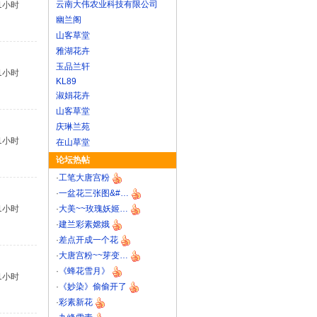
云南大伟农业科技有限公司
1小时
幽兰阁
山客草堂
雅湖花卉
玉品兰轩
1小时
KL89
淑娟花卉
山客草堂
庆琳兰苑
1小时
在山草堂
论坛热帖
·
工笔大唐宫粉
·
一盆花三张图&#…
1小时
·
大美~~玫瑰妖姬…
·
建兰彩素嫦娥
·
差点开成一个花
·
大唐宫粉~~芽变…
·
《蜂花雪月》
1小时
·
《妙染》偷偷开了
·
彩素新花