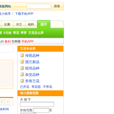
新版网站
花小程序
下载手机APP
茶叶
豆瓣
洋兰
植料
苗
0元抢
带花
带芽
兰花怎么养
品种
春剑
引种苗
手机APP
兰花专业类
传统品种
国兰新品
组培品种
杂交品种
所有兰花
已开花
带花苞
不带花
缩小搜索范围
关 键 字
7
>
余时间
价格范围
至