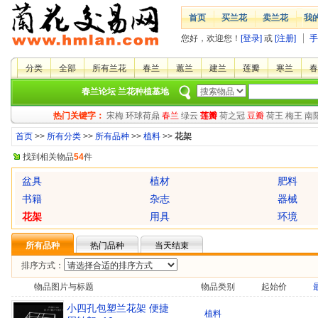
首页
买兰花
卖兰花
我
您好，欢迎您！
[登录]
或
[注册]
手
分类
全部
所有兰花
春兰
蕙兰
建兰
莲瓣
寒兰
春
春兰论坛
兰花种植基地
热门关键字：
宋梅
环球荷鼎
春兰
绿云
莲瓣
荷之冠
豆瓣
荷王
梅王
南
首页
>>
所有分类
>>
所有品种
>>
植料
>>
花架
找到相关物品
54
件
盆具
植材
肥料
书籍
杂志
器械
花架
用具
环境
所有品种
热门品种
当天结束
排序方式：
物品图片与标题
物品类别
起始价
小四孔包塑兰花架 便捷
植料