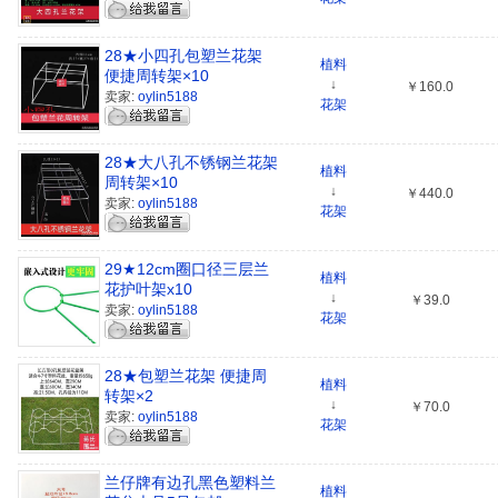
28★小四孔包塑兰花架
植料
便捷周转架×10
↓
￥160.0
卖家:
oylin5188
花架
28★大八孔不锈钢兰花架
植料
周转架×10
↓
￥440.0
卖家:
oylin5188
花架
29★12cm圈口径三层兰
植料
花护叶架x10
↓
￥39.0
卖家:
oylin5188
花架
28★包塑兰花架 便捷周
植料
转架×2
↓
￥70.0
卖家:
oylin5188
花架
兰仔牌有边孔黑色塑料兰
植料