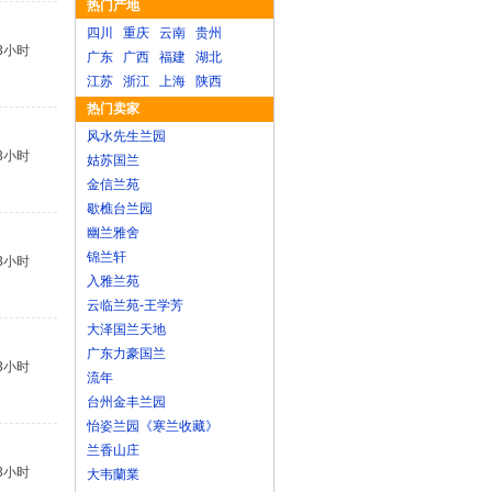
热门产地
四川
重庆
云南
贵州
3小时
广东
广西
福建
湖北
江苏
浙江
上海
陕西
热门卖家
风水先生兰园
3小时
姑苏国兰
金信兰苑
歇樵台兰园
幽兰雅舍
锦兰轩
3小时
入雅兰苑
云临兰苑-王学芳
大泽国兰天地
广东力豪国兰
3小时
流年
台州金丰兰园
怡姿兰园《寒兰收藏》
兰香山庄
3小时
大韦蘭業