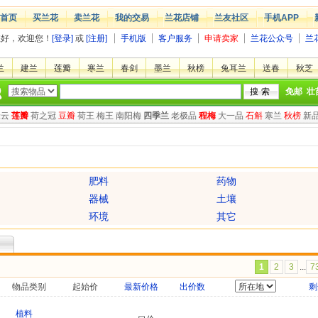
首页
买兰花
卖兰花
我的交易
兰花店铺
兰友社区
手机APP
您好，欢迎您！
[登录]
或
[注册]
手机版
客户服务
申请卖家
兰花公众号
兰
兰
建兰
莲瓣
寒兰
春剑
墨兰
秋榜
兔耳兰
送春
秋芝
免邮
壮
绿云
莲瓣
荷之冠
豆瓣
荷王
梅王
南阳梅
四季兰
老极品
程梅
大一品
石斛
寒兰
秋榜
新
肥料
药物
器械
土壤
环境
其它
1
2
3
...
7
物品类别
起始价
最新价格
出价数
剩
植料