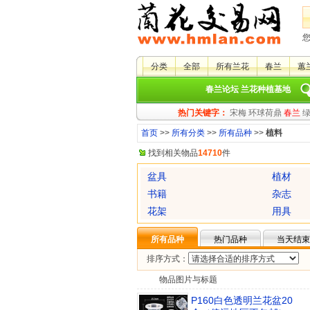
分类
全部
所有兰花
春兰
蕙
春兰论坛
兰花种植基地
热门关键字：
宋梅
环球荷鼎
春兰
首页
>>
所有分类
>>
所有品种
>>
植料
找到相关物品
14710
件
盆具
植材
书籍
杂志
花架
用具
所有品种
热门品种
当天结束
排序方式：
物品图片与标题
P160白色透明兰花盆20