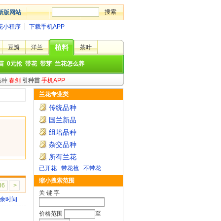
新版网站
花小程序
下载手机APP
植料
豆瓣
洋兰
茶叶
苗
0元抢
带花
带芽
兰花怎么养
品种
春剑
引种苗
手机APP
兰花专业类
传统品种
国兰新品
组培品种
杂交品种
所有兰花
已开花
带花苞
不带花
缩小搜索范围
36
>
关 键 字
余时间
价格范围
至