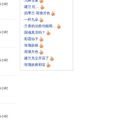
·
九峰雪素
4小时
·
建兰 红…
·
四季兰·荷塘月色
·
一杆九朵
·
兰香的治愈功能闻…
4小时
·
国魂真丑吗？
·
彩霞仙子
·
玫瑰妖姬
·
荷塘月色
·
建兰无尘开花了
4小时
·
玫瑰妖姬初绽
4小时
4小时