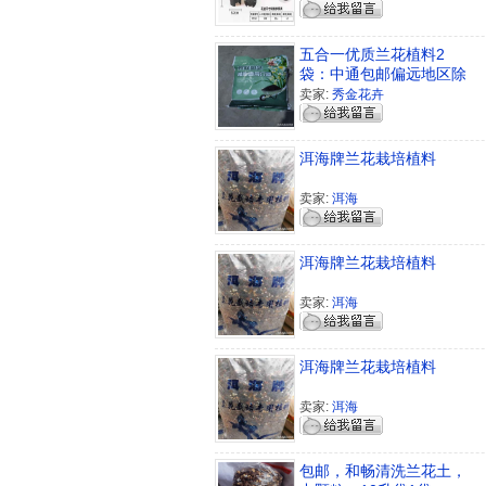
五合一优质兰花植料2
袋：中通包邮偏远地区除
外
卖家:
秀金花卉
洱海牌兰花栽培植料
卖家:
洱海
洱海牌兰花栽培植料
卖家:
洱海
洱海牌兰花栽培植料
卖家:
洱海
包邮，和畅清洗兰花土，