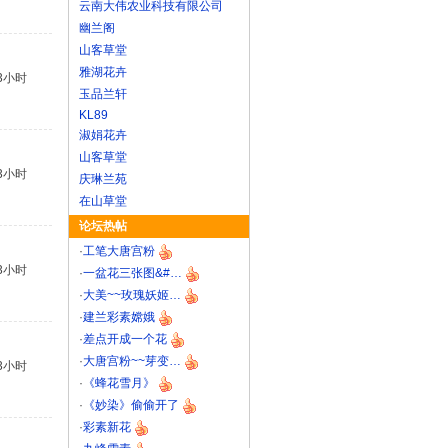
云南大伟农业科技有限公司
幽兰阁
山客草堂
雅湖花卉
3小时
玉品兰轩
KL89
淑娟花卉
山客草堂
3小时
庆琳兰苑
在山草堂
论坛热帖
·
工笔大唐宫粉
3小时
·
一盆花三张图&#…
·
大美~~玫瑰妖姬…
·
建兰彩素嫦娥
·
差点开成一个花
·
大唐宫粉~~芽变…
3小时
·
《蜂花雪月》
·
《妙染》偷偷开了
·
彩素新花