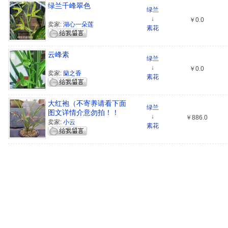
绿兰千峰翠色
绿兰
↓
￥0.0
卖家:
湖心一朵莲
素花
云峰素
绿兰
↓
￥0.0
卖家:
籣之香
素花
大红袍（不寄养请看下面
绿兰
图文详情介意勿拍！！
↓
￥886.0
卖家:
小云
素花