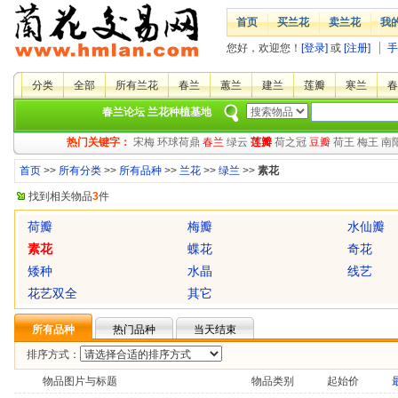
首页
买兰花
卖兰花
我
您好，欢迎您！
[登录]
或
[注册]
手
分类
全部
所有兰花
春兰
蕙兰
建兰
莲瓣
寒兰
春
春兰论坛
兰花种植基地
热门关键字：
宋梅
环球荷鼎
春兰
绿云
莲瓣
荷之冠
豆瓣
荷王
梅王
南
首页
>>
所有分类
>>
所有品种
>>
兰花
>>
绿兰
>>
素花
找到相关物品
3
件
荷瓣
梅瓣
水仙瓣
素花
蝶花
奇花
矮种
水晶
线艺
花艺双全
其它
所有品种
热门品种
当天结束
排序方式：
物品图片与标题
物品类别
起始价