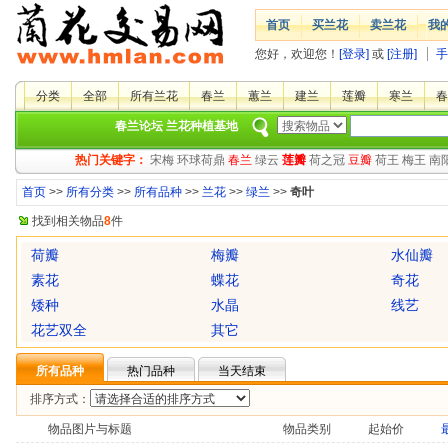
首页
买兰花
卖兰花
我
您好，欢迎您！
[登录]
或
[注册]
手
分类
全部
所有兰花
春兰
蕙兰
建兰
莲瓣
寒兰
春
春兰论坛
兰花种植基地
热门关键字：
宋梅
环球荷鼎
春兰
绿云
莲瓣
荷之冠
豆瓣
荷王
梅王
南
首页
>>
所有分类
>>
所有品种
>>
兰花
>>
绿兰
>>
奇叶
找到相关物品
8
件
荷瓣
梅瓣
水仙瓣
素花
蝶花
奇花
矮种
水晶
线艺
花艺双全
其它
所有品种
热门品种
当天结束
排序方式：
物品图片与标题
物品类别
起始价