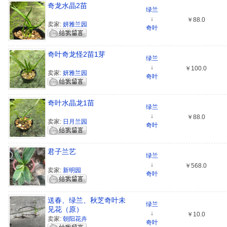
奇龙水晶2苗
绿兰
↓
￥88.0
卖家:
妍雅兰园
奇叶
奇叶奇龙怪2苗1芽
绿兰
↓
￥100.0
卖家:
妍雅兰园
奇叶
奇叶水晶龙1苗
绿兰
↓
￥88.0
卖家:
日月兰园
奇叶
君子兰艺
绿兰
↓
￥568.0
卖家:
新明园
奇叶
送春、绿兰、秋芝奇叶未
绿兰
见花（原）
↓
￥10.0
卖家:
朝阳花卉
奇叶