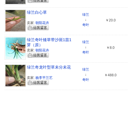
绿兰白心草
绿兰
↓
￥20.0
卖家:
朝阳花卉
奇叶
绿兰奇叶矮草带沙斑1苗1
绿兰
芽（原）
↓
￥8.0
卖家:
朝阳花卉
奇叶
绿兰奇龙叶型草未分未花
绿兰
↓
￥488.0
卖家:
杨李平兰艺
奇叶