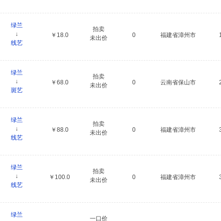
绿兰
拍卖
↓
￥18.0
0
福建省漳州市
未出价
线艺
绿兰
拍卖
↓
￥68.0
0
云南省保山市
未出价
斑艺
绿兰
拍卖
↓
￥88.0
0
福建省漳州市
未出价
线艺
绿兰
拍卖
↓
￥100.0
0
福建省漳州市
未出价
线艺
绿兰
一口价