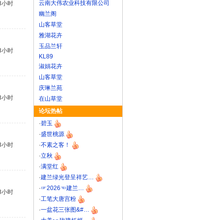
云南大伟农业科技有限公司
3小时
幽兰阁
山客草堂
雅湖花卉
玉品兰轩
3小时
KL89
淑娟花卉
山客草堂
庆琳兰苑
3小时
在山草堂
论坛热帖
·
碧玉
·
盛世桃源
3小时
·
不素之客！
·
立秋
·
满堂红
·
建兰绿光登呈祥艺…
·
☞2026☜建兰…
3小时
·
工笔大唐宫粉
·
一盆花三张图&#…