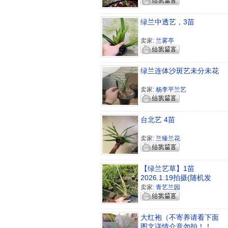
绿兰中透艺，3苗
卖家:
兰雾亭
绿兰连体沙斑艺未分未花
卖家:
杨李平兰艺
台北艺 4苗
卖家:
兰臻兰花
【绿兰艺草】1苗
2026.1.19拍摄(随机发
货)
卖家:
青艺兰园
大红袍（不寄养请看下面
图文详情介意勿拍！！