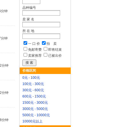
品种编号
4分钟
卖 家 名
所 在 地
7分钟
一 口 价
拍 卖
免邮寄费
即将结束
卖家推荐
已被出价
32分钟
价格区间
0元 - 100元
100元 - 300元
300元 - 600元
32分钟
600元 - 1500元
1500元 - 3000元
3000元 - 5000元
5000元 - 10000元
38分钟
10000元以上