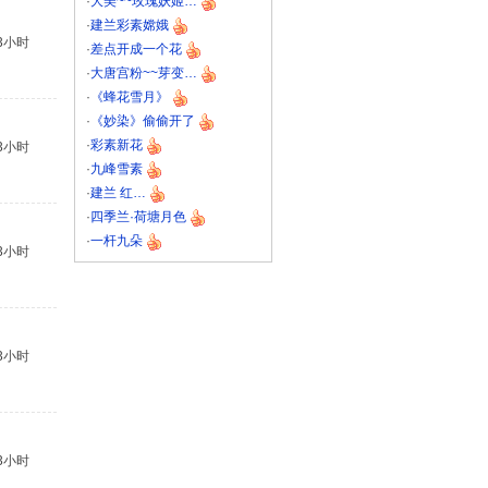
·
大美~~玫瑰妖姬…
·
建兰彩素嫦娥
3小时
·
差点开成一个花
·
大唐宫粉~~芽变…
·
《蜂花雪月》
·
《妙染》偷偷开了
·
彩素新花
3小时
·
九峰雪素
·
建兰 红…
·
四季兰·荷塘月色
·
一杆九朵
3小时
3小时
3小时