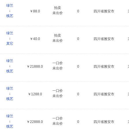
绿兰
拍卖
↓
￥88.0
0
四川省雅安市
未出价
线艺
绿兰
拍卖
↓
￥40.0
0
四川省雅安市
未出价
其它
绿兰
一口价
↓
￥21888.0
0
四川省雅安市
未出价
线艺
绿兰
一口价
↓
￥1288.0
0
四川省雅安市
未出价
线艺
绿兰
一口价
↓
￥22888.0
0
四川省雅安市
未出价
线艺