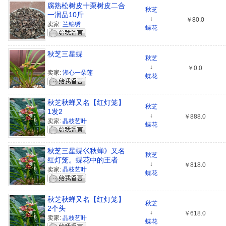
腐熟松树皮十栗树皮二合
秋芝
一润品10斤
↓
￥80.0
卖家:
兰锦绣
蝶花
秋芝三星蝶
秋芝
↓
￥0.0
卖家:
湖心一朵莲
蝶花
秋芝秋蝉又名【红灯笼】
秋芝
1发2
↓
￥888.0
卖家:
晶枝艺叶
蝶花
秋芝三星蝶巜秋蝉》又名
秋芝
红灯笼。蝶花中的王者
↓
￥818.0
卖家:
晶枝艺叶
蝶花
秋芝秋蝉又名【红灯笼】
秋芝
2个头
↓
￥618.0
卖家:
晶枝艺叶
蝶花