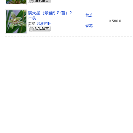
满天星（最佳引种苗）2
秋芝
个头
↓
￥580.0
卖家:
晶枝艺叶
蝶花