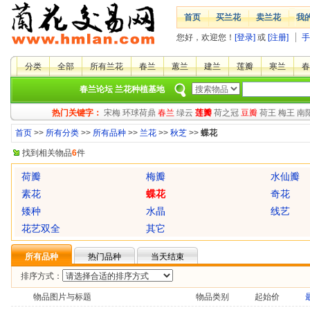
首页
买兰花
卖兰花
我
您好，欢迎您！
[登录]
或
[注册]
手
分类
全部
所有兰花
春兰
蕙兰
建兰
莲瓣
寒兰
春
春兰论坛
兰花种植基地
热门关键字：
宋梅
环球荷鼎
春兰
绿云
莲瓣
荷之冠
豆瓣
荷王
梅王
南
首页
>>
所有分类
>>
所有品种
>>
兰花
>>
秋芝
>>
蝶花
找到相关物品
6
件
荷瓣
梅瓣
水仙瓣
素花
蝶花
奇花
矮种
水晶
线艺
花艺双全
其它
所有品种
热门品种
当天结束
排序方式：
物品图片与标题
物品类别
起始价