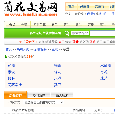
首页
买兰花
卖兰花
我
您好，欢迎您！
[登录]
或
[注册]
手
分类
全部
所有兰花
春兰
蕙兰
建兰
莲瓣
寒兰
春
春兰论坛
兰花种植基地
热门关键字：
宋梅
环球荷鼎
春兰
绿云
莲瓣
荷之冠
豆瓣
荷王
梅王
南
首页
>>
所有分类
>>
所有品种
>>
兰花
>>
秋芝
找到相关物品
639
件
荷瓣
梅瓣
水仙瓣
素花
蝶花
奇花
矮种
水晶
线艺
花艺双全
其它
所有品种
热门品种
当天结束
排序方式：
物品图片与标题
物品类别
起始价