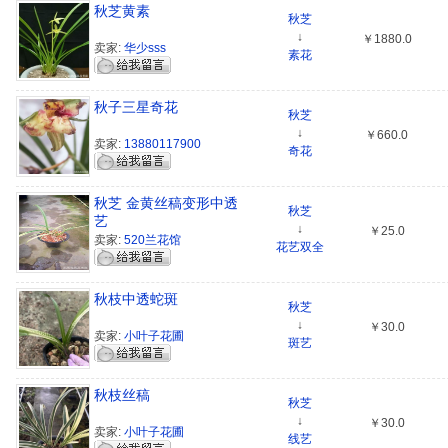
秋芝黄素
秋芝
↓
￥1880.0
卖家:
华少sss
素花
秋子三星奇花
秋芝
↓
￥660.0
卖家:
13880117900
奇花
秋芝 金黄丝稿变形中透
秋芝
艺
↓
￥25.0
卖家:
520兰花馆
花艺双全
秋枝中透蛇斑
秋芝
↓
￥30.0
卖家:
小叶子花圃
斑艺
秋枝丝稿
秋芝
↓
￥30.0
卖家:
小叶子花圃
线艺