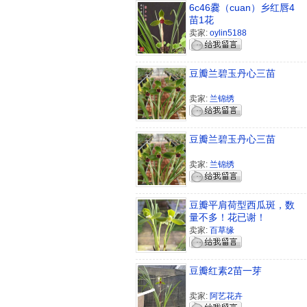
6c46爨（cuan）乡红唇4
苗1花
卖家:
oylin5188
豆瓣兰碧玉丹心三苗
卖家:
兰锦绣
豆瓣兰碧玉丹心三苗
卖家:
兰锦绣
豆瓣平肩荷型西瓜斑，数
量不多！花已谢！
卖家:
百草缘
豆瓣红素2苗一芽
卖家:
阿艺花卉