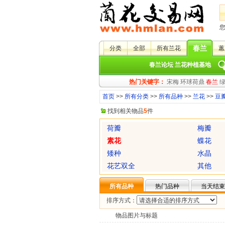
春兰
分类
全部
所有兰花
蕙
春兰论坛
兰花种植基地
热门关键字：
宋梅
环球荷鼎
春兰
首页
>>
所有分类
>>
所有品种
>>
兰花
>>
豆
找到相关物品
5
件
荷瓣
梅瓣
素花
蝶花
矮种
水晶
花艺双全
其他
所有品种
热门品种
当天结束
排序方式：
物品图片与标题