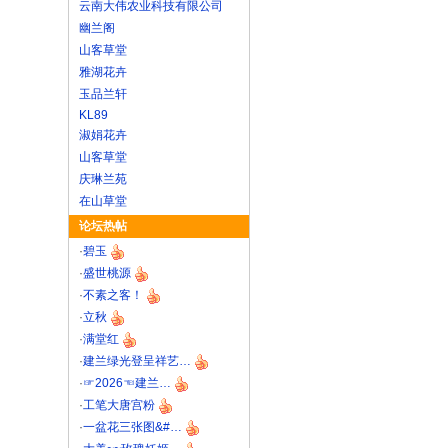
云南大伟农业科技有限公司
幽兰阁
山客草堂
雅湖花卉
玉品兰轩
KL89
淑娟花卉
山客草堂
庆琳兰苑
在山草堂
论坛热帖
·
碧玉
·
盛世桃源
·
不素之客！
·
立秋
·
满堂红
·
建兰绿光登呈祥艺…
·
☞2026☜建兰…
·
工笔大唐宫粉
·
一盆花三张图&#…