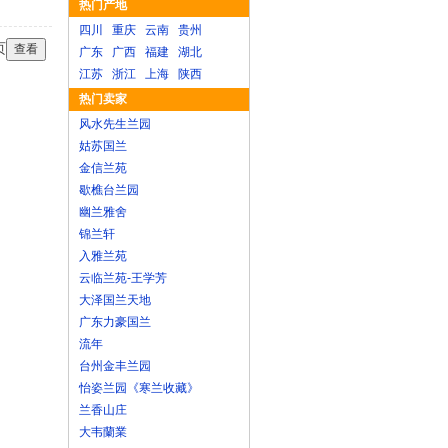
热门产地
四川
重庆
云南
贵州
页
广东
广西
福建
湖北
江苏
浙江
上海
陕西
热门卖家
风水先生兰园
姑苏国兰
金信兰苑
歇樵台兰园
幽兰雅舍
锦兰轩
入雅兰苑
云临兰苑-王学芳
大泽国兰天地
广东力豪国兰
流年
台州金丰兰园
怡姿兰园《寒兰收藏》
兰香山庄
大韦蘭業