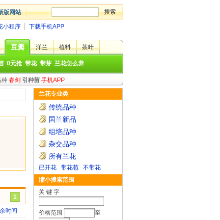
新版网站
花小程序
下载手机APP
豆瓣
洋兰
植料
茶叶
苗
0元抢
带花
带芽
兰花怎么养
品种
春剑
引种苗
手机APP
兰花专业类
传统品种
国兰新品
组培品种
杂交品种
所有兰花
已开花
带花苞
不带花
缩小搜索范围
关 键 字
1
余时间
价格范围
至