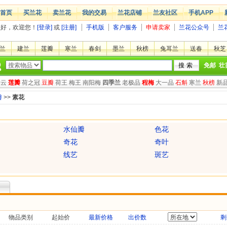
首页
买兰花
卖兰花
我的交易
兰花店铺
兰友社区
手机APP
您好，欢迎您！
[登录]
或
[注册]
手机版
客户服务
申请卖家
兰花公众号
兰
兰
建兰
莲瓣
寒兰
春剑
墨兰
秋榜
兔耳兰
送春
秋芝
免邮
壮
绿云
莲瓣
荷之冠
豆瓣
荷王
梅王
南阳梅
四季兰
老极品
程梅
大一品
石斛
寒兰
秋榜
新
瓣
>>
素花
水仙瓣
色花
奇花
奇叶
线艺
斑艺
物品类别
起始价
最新价格
出价数
剩