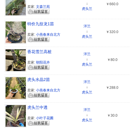
↓
￥660.0
卖家:
文森兰苑
虎头兰
特价九纹龙1苗
洋兰
↓
￥320.0
卖家:
小燕春来自北方
虎头兰
香花雪兰高桩
洋兰
↓
￥80.0
卖家:
朝阳花卉
虎头兰
虎头水晶2苗
洋兰
↓
￥288.0
卖家:
小燕春来自北方
虎头兰
虎头兰中透
洋兰
↓
￥30.0
卖家:
小叶子花圃
虎头兰