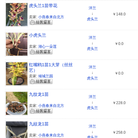
虎头兰1苗带花
洋兰
↓
￥148.0
卖家:
小燕春来自北方
虎头兰
小虎头兰
洋兰
↓
￥0.0
卖家:
湖心一朵莲
虎头兰
红嘴鸥1苗1大芽（丝丝
洋兰
艺）
↓
￥0.0
卖家:
倾城兰园
虎头兰
九纹龙1苗
洋兰
↓
￥228.0
卖家:
小燕春来自北方
虎头兰
九紋龙1苗
洋兰
↓
￥258.0
卖家:
小燕春来自北方
虎头兰