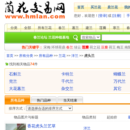
首页
买兰花
卖兰花
我
您好，欢迎您！
[登录]
或
[注册]
手
分类
全部
所有兰花
春兰
蕙兰
建兰
莲瓣
寒兰
春
春兰论坛
兰花种植基地
热门关键字：
宋梅
环球荷鼎
春兰
绿云
莲瓣
荷之冠
豆瓣
荷王
梅王
南
首页
>>
所有分类
>>
所有品种
>>
兰花
>>
洋兰
>>
虎头兰
找到相关物品
74
件
石斛兰
卡特兰
蝴蝶兰
兜兰
千代兰
万代兰
大花蕙兰
杂交兰
其它
所有品种
热门品种
当天结束
排序方式：
物品图片与标题
物品类别
起始价
香花虎头兰艺草
洋兰