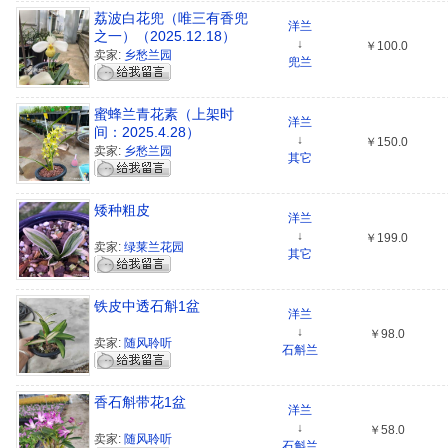
荔波白花兜（唯三有香兜
洋兰
之一）（2025.12.18）
↓
￥100.0
卖家:
乡愁兰园
兜兰
蜜蜂兰青花素（上架时
洋兰
间：2025.4.28）
↓
￥150.0
卖家:
乡愁兰园
其它
矮种粗皮
洋兰
↓
￥199.0
卖家:
绿莱兰花园
其它
铁皮中透石斛1盆
洋兰
↓
￥98.0
卖家:
随风聆听
石斛兰
香石斛带花1盆
洋兰
↓
￥58.0
卖家:
随风聆听
石斛兰