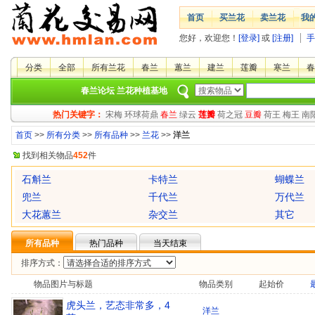
首页
买兰花
卖兰花
我
您好，欢迎您！
[登录]
或
[注册]
手
分类
全部
所有兰花
春兰
蕙兰
建兰
莲瓣
寒兰
春
春兰论坛
兰花种植基地
热门关键字：
宋梅
环球荷鼎
春兰
绿云
莲瓣
荷之冠
豆瓣
荷王
梅王
南
首页
>>
所有分类
>>
所有品种
>>
兰花
>>
洋兰
找到相关物品
452
件
石斛兰
卡特兰
蝴蝶兰
兜兰
千代兰
万代兰
大花蕙兰
杂交兰
其它
所有品种
热门品种
当天结束
排序方式：
物品图片与标题
物品类别
起始价
虎头兰，艺态非常多，4
洋兰