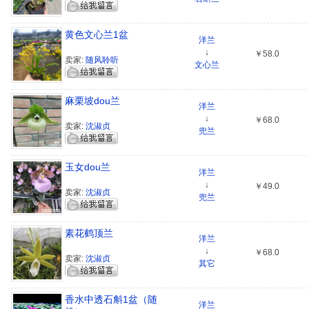
黄色文心兰1盆
洋兰
↓
￥58.0
卖家:
随风聆听
文心兰
麻栗坡dou兰
洋兰
↓
￥68.0
卖家:
沈淑贞
兜兰
玉女dou兰
洋兰
↓
￥49.0
卖家:
沈淑贞
兜兰
素花鹤顶兰
洋兰
↓
￥68.0
卖家:
沈淑贞
其它
香水中透石斛1盆（随
洋兰