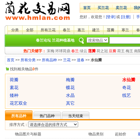
首页
买兰花
卖兰花
我
您好，欢迎您！
[登录]
或
[注册]
手
分类
全部
所有兰花
春兰
蕙兰
建兰
莲瓣
寒兰
春
春兰论坛
兰花种植基地
热门关键字：
宋梅
环球荷鼎
春兰
绿云
莲瓣
荷之冠
豆瓣
荷王
梅王
南
首页
>>
所有分类
>>
所有品种
>>
兰花
>>
送春
>>
水仙瓣
找到相关物品
0
件
荷瓣
梅瓣
水仙瓣
素花
蝶花
奇花
矮种
水晶
线艺
花艺双全
其它
所有品种
热门品种
当天结束
排序方式：
物品图片与标题
物品类别
起始价