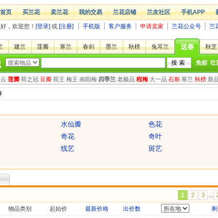
首页
买兰花
卖兰花
我的交易
兰花店铺
兰友社区
手机APP
您好，欢迎您！
[登录]
或
[注册]
手机版
客户服务
申请卖家
兰花公众号
兰
送春
兰
建兰
莲瓣
寒兰
春剑
墨兰
秋榜
兔耳兰
秋芝
免邮
壮
绿云
莲瓣
荷之冠
豆瓣
荷王
梅王
南阳梅
四季兰
老极品
程梅
大一品
石斛
寒兰
秋榜
新
春
水仙瓣
色花
奇花
奇叶
线艺
斑艺
1
2
3
...
物品类别
起始价
最新价格
出价数
剩