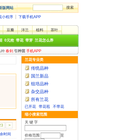
新版网站
花小程序
下载手机APP
豆瓣
洋兰
植料
茶叶
苗
0元抢
带花
带芽
兰花怎么养
品种
春剑
引种苗
手机APP
兰花专业类
传统品种
国兰新品
组培品种
杂交品种
所有兰花
已开花
带花苞
不带花
缩小搜索范围
关 键 字
23
>
余时间
价格范围
至