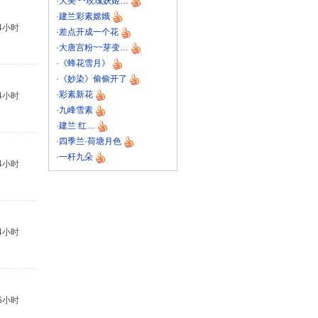
·
大美~~玫瑰妖姬…
·
建兰彩素嫦娥
4小时
·
差点开成一个花
·
大唐宫粉~~芽变…
·
《蜂花雪月》
·
《妙染》偷偷开了
·
彩素新花
4小时
·
九峰雪素
·
建兰 红…
·
四季兰·荷塘月色
·
一杆九朵
4小时
4小时
5小时