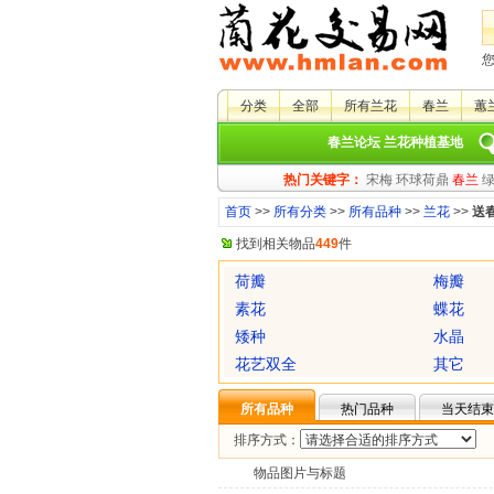
分类
全部
所有兰花
春兰
蕙
春兰论坛
兰花种植基地
热门关键字：
宋梅
环球荷鼎
春兰
首页
>>
所有分类
>>
所有品种
>>
兰花
>>
送
找到相关物品
449
件
荷瓣
梅瓣
素花
蝶花
矮种
水晶
花艺双全
其它
所有品种
热门品种
当天结束
排序方式：
物品图片与标题