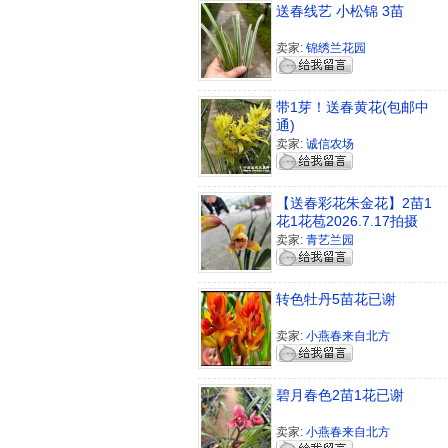
送春线艺 小松锦 3苗
卖家:
锦绣兰花园
带1芽！送春黄花(包邮中
通)
卖家:
诚信农场
【送春彩花朱金花】2苗1
花1花苞2026.7.17拍摄
卖家:
青艺兰园
转色牡丹5苗花已谢
卖家:
小燕春来自北方
碧月春色2苗1花已谢
卖家:
小燕春来自北方