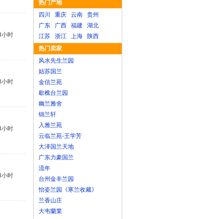
热门产地
四川
重庆
云南
贵州
广东
广西
福建
湖北
3小时
江苏
浙江
上海
陕西
热门卖家
风水先生兰园
姑苏国兰
3小时
金信兰苑
歇樵台兰园
幽兰雅舍
锦兰轩
入雅兰苑
3小时
云临兰苑-王学芳
大泽国兰天地
广东力豪国兰
流年
3小时
台州金丰兰园
怡姿兰园《寒兰收藏》
兰香山庄
大韦蘭業