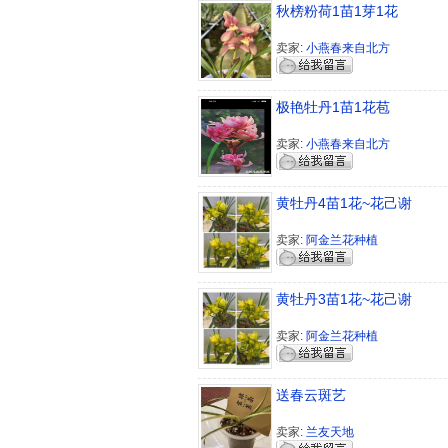
秋榜粉荷1苗1芽1花
卖家:
小燕春来自北方
极艳牡丹1苗1花苞
卖家:
小燕春来自北方
黄牡丹4苗1花~花己谢
卖家:
阿金兰花种植
黄牡丹3苗1花~花己谢
卖家:
阿金兰花种植
送春云斑艺
卖家:
兰友天地