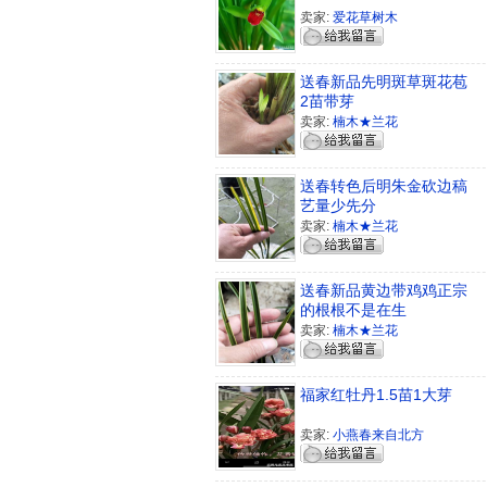
卖家:
爱花草树木
送春新品先明斑草斑花苞
2苗带芽
卖家:
楠木★兰花
送春转色后明朱金砍边稿
艺量少先分
卖家:
楠木★兰花
送春新品黄边带鸡鸡正宗
的根根不是在生
卖家:
楠木★兰花
福家红牡丹1.5苗1大芽
卖家:
小燕春来自北方