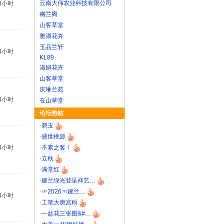
云南大伟农业科技有限公司
3小时
幽兰阁
山客草堂
雅湖花卉
玉品兰轩
4小时
KL89
淑娟花卉
山客草堂
庆琳兰苑
4小时
在山草堂
论坛热帖
·
碧玉
·
盛世桃源
4小时
·
不素之客！
·
立秋
·
满堂红
·
建兰绿光登呈祥艺…
·
☞2026☜建兰…
4小时
·
工笔大唐宫粉
·
一盆花三张图&#…