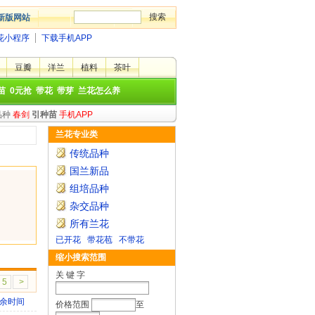
新版网站
花小程序
下载手机APP
豆瓣
洋兰
植料
茶叶
苗
0元抢
带花
带芽
兰花怎么养
品种
春剑
引种苗
手机APP
兰花专业类
传统品种
国兰新品
组培品种
杂交品种
所有兰花
已开花
带花苞
不带花
缩小搜索范围
关 键 字
5
>
余时间
价格范围
至