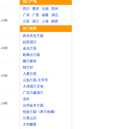
热门产地
四川
重庆
云南
贵州
广东
广西
福建
湖北
1小时
江苏
浙江
上海
陕西
热门卖家
风水先生兰园
姑苏国兰
1小时
金信兰苑
歇樵台兰园
幽兰雅舍
锦兰轩
入雅兰苑
1小时
云临兰苑-王学芳
大泽国兰天地
广东力豪国兰
流年
1小时
台州金丰兰园
怡姿兰园《寒兰收藏》
兰香山庄
大韦蘭業