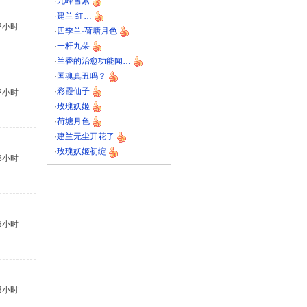
·
九峰雪素
·
建兰 红…
2小时
·
四季兰·荷塘月色
·
一杆九朵
·
兰香的治愈功能闻…
·
国魂真丑吗？
·
彩霞仙子
2小时
·
玫瑰妖姬
·
荷塘月色
·
建兰无尘开花了
·
玫瑰妖姬初绽
3小时
3小时
3小时