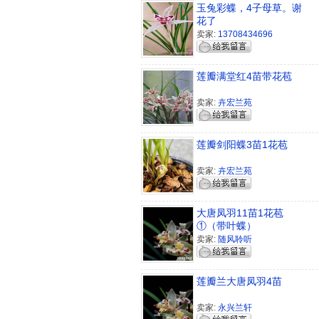
玉兔彩蝶，4子母草。谢
花了
卖家:
13708434696
莲瓣满堂红4苗带花苞
卖家:
卉宏兰苑
莲瓣剑阳蝶3苗1花苞
卖家:
卉宏兰苑
大唐凤羽11苗1花苞
①（带叶蝶）
卖家:
随风聆听
莲瓣兰大唐凤羽4苗
卖家:
永兴兰轩