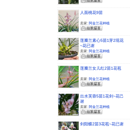
人面桃花9苗
卖家:
阿金兰花种植
莲瓣兰素心5苗1芽2现花
~花已谢
卖家:
阿金兰花种植
莲瓣兰女儿红2苗1花苞
卖家:
阿金兰花种植
出水芙蓉5苗1花剑~花己
谢
卖家:
阿金兰花种植
剑阳蝶2苗3花苞~花已谢