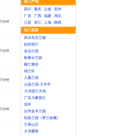
热门产地
四川
重庆
云南
贵州
广东
广西
福建
湖北
37分钟
江苏
浙江
上海
陕西
热门卖家
风水先生兰园
姑苏国兰
37分钟
金信兰苑
歇樵台兰园
幽兰雅舍
锦兰轩
入雅兰苑
37分钟
云临兰苑-王学芳
大泽国兰天地
广东力豪国兰
流年
37分钟
台州金丰兰园
怡姿兰园《寒兰收藏》
兰香山庄
大韦蘭業