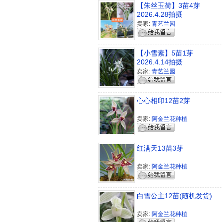
【朱丝玉荷】3苗4芽
2026.4.28拍摄
卖家:
青艺兰园
【小雪素】5苗1芽
2026.4.14拍摄
卖家:
青艺兰园
心心相印12苗2芽
卖家:
阿金兰花种植
红满天13苗3芽
卖家:
阿金兰花种植
白雪公主12苗(随机发货)
卖家:
阿金兰花种植