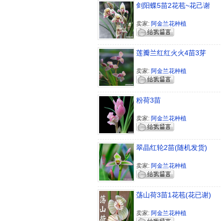
剑阳蝶5苗2花苞~花己谢
卖家:
阿金兰花种植
莲瓣兰红红火火4苗3芽
卖家:
阿金兰花种植
粉荷3苗
卖家:
阿金兰花种植
翠晶红轮2苗(随机发货)
卖家:
阿金兰花种植
荡山荷3苗1花苞(花已谢)
卖家:
阿金兰花种植