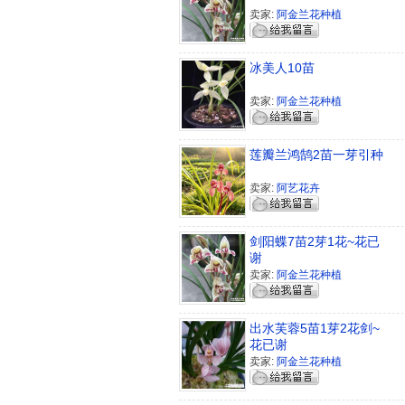
卖家:
阿金兰花种植
冰美人10苗
卖家:
阿金兰花种植
莲瓣兰鸿鹄2苗一芽引种
卖家:
阿艺花卉
剑阳蝶7苗2芽1花~花已
谢
卖家:
阿金兰花种植
出水芙蓉5苗1芽2花剑~
花已谢
卖家:
阿金兰花种植