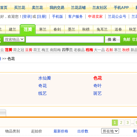
首页
买兰花
卖兰花
我的交易
兰花店铺
兰友社区
手机APP
您好，欢迎您！
[登录]
或
[注册]
手机版
客户服务
申请卖家
兰花公众号
兰
莲瓣
兰
建兰
寒兰
春剑
墨兰
秋榜
兔耳兰
送春
秋芝
免邮
壮
绿云
莲瓣
荷之冠
豆瓣
荷王
梅王
南阳梅
四季兰
老极品
程梅
大一品
石斛
寒兰
秋榜
新
瓣
>>
色花
水仙瓣
色花
奇花
奇叶
线艺
斑艺
1
2
3
...
物品类别
起始价
最新价格
出价数
剩