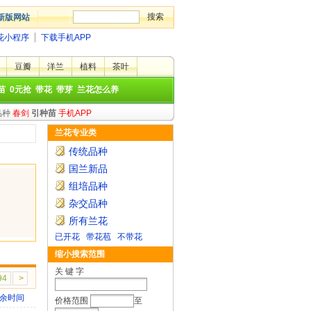
新版网站
花小程序
下载手机APP
豆瓣
洋兰
植料
茶叶
苗
0元抢
带花
带芽
兰花怎么养
品种
春剑
引种苗
手机APP
兰花专业类
传统品种
国兰新品
组培品种
杂交品种
所有兰花
已开花
带花苞
不带花
缩小搜索范围
关 键 字
94
>
余时间
价格范围
至