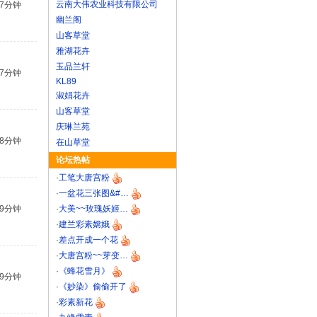
云南大伟农业科技有限公司
37分钟
幽兰阁
山客草堂
雅湖花卉
玉品兰轩
37分钟
KL89
淑娟花卉
山客草堂
庆琳兰苑
38分钟
在山草堂
论坛热帖
·
工笔大唐宫粉
·
一盆花三张图&#…
39分钟
·
大美~~玫瑰妖姬…
·
建兰彩素嫦娥
·
差点开成一个花
·
大唐宫粉~~芽变…
·
《蜂花雪月》
39分钟
·
《妙染》偷偷开了
·
彩素新花