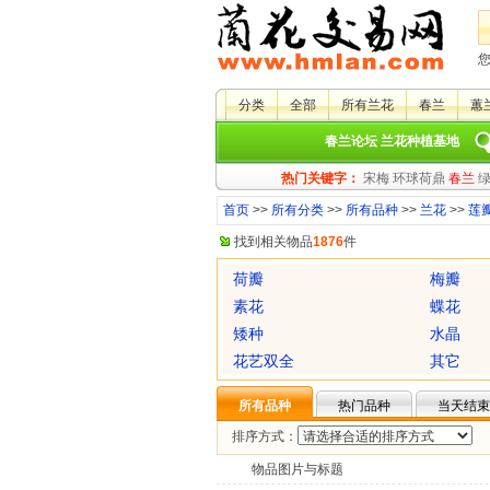
分类
全部
所有兰花
春兰
蕙
春兰论坛
兰花种植基地
热门关键字：
宋梅
环球荷鼎
春兰
首页
>>
所有分类
>>
所有品种
>>
兰花
>>
莲
找到相关物品
1876
件
荷瓣
梅瓣
素花
蝶花
矮种
水晶
花艺双全
其它
所有品种
热门品种
当天结束
排序方式：
物品图片与标题