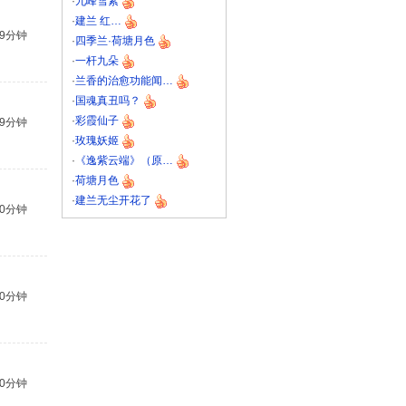
·
九峰雪素
·
建兰 红…
39分钟
·
四季兰·荷塘月色
·
一杆九朵
·
兰香的治愈功能闻…
·
国魂真丑吗？
·
彩霞仙子
39分钟
·
玫瑰妖姬
·
《逸紫云端》（原…
·
荷塘月色
·
建兰无尘开花了
40分钟
40分钟
40分钟