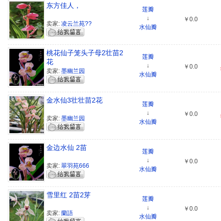
东方佳人，
莲瓣
↓
￥0.0
卖家:
凌云兰苑??
水仙瓣
桃花仙子笼头子母2壮苗2
莲瓣
花
↓
￥0.0
卖家:
墨幽兰园
水仙瓣
金水仙3壮壮苗2花
莲瓣
↓
￥0.0
卖家:
墨幽兰园
水仙瓣
金边水仙 2苗
莲瓣
↓
￥0.0
卖家:
翠羽苑666
水仙瓣
雪里红 2苗2芽
莲瓣
↓
￥0.0
卖家:
蘭語
水仙瓣