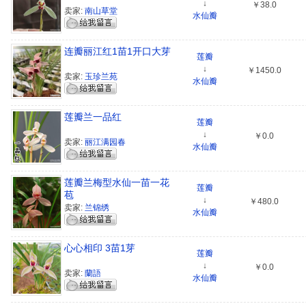
↓
￥38.0
卖家:
南山草堂
水仙瓣
连瓣丽江红1苗1开口大芽
莲瓣
↓
￥1450.0
卖家:
玉珍兰苑
水仙瓣
莲瓣兰一品红
莲瓣
↓
￥0.0
卖家:
丽江满园春
水仙瓣
莲瓣兰梅型水仙一苗一花
莲瓣
苞
↓
￥480.0
卖家:
兰锦绣
水仙瓣
心心相印 3苗1芽
莲瓣
↓
￥0.0
卖家:
蘭語
水仙瓣