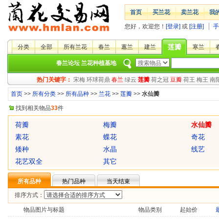
首页
买兰花
卖兰花
我
您好，欢迎您！
[登录]
或
[注册]
手
莲瓣
分类
全部
所有兰花
春兰
蕙兰
建兰
寒兰
春兰论坛
兰花种植基地
热门关键字：
宋梅
环球荷鼎
春兰
绿云
莲瓣
荷之冠
豆瓣
荷王
梅王
南
首页
>>
所有分类
>>
所有品种
>>
兰花
>>
莲瓣
>>
水仙瓣
找到相关物品
33
件
荷瓣
梅瓣
水仙瓣
素花
蝶花
奇花
矮种
水晶
线艺
花艺双全
其它
所有品种
热门品种
当天结束
排序方式：
物品图片与标题
物品类别
起始价