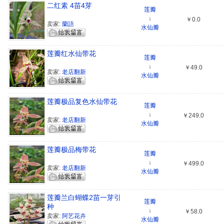
二红素 4苗4芽
莲瓣
↓
￥0.0
卖家:
蘭語
水仙瓣
莲瓣红水仙带花
莲瓣
↓
￥49.0
卖家:
老店翻新
水仙瓣
莲瓣极品复色水仙带花
莲瓣
↓
￥249.0
卖家:
老店翻新
水仙瓣
莲瓣极品梅带花
莲瓣
↓
￥499.0
卖家:
老店翻新
水仙瓣
莲瓣兰白蝴蝶2苗一芽引
莲瓣
种
↓
￥58.0
卖家:
阿艺花卉
水仙瓣