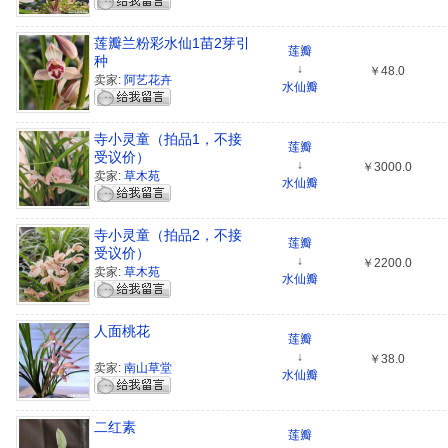
莲瓣兰粉彩水仙1苗2芽引
莲瓣
种
↓
￥48.0
卖家:
阿艺花卉
水仙瓣
寺小灵童（拍品1，不接
莲瓣
受议价）
↓
￥3000.0
卖家:
草木苑
水仙瓣
寺小灵童（拍品2，不接
莲瓣
受议价）
↓
￥2200.0
卖家:
草木苑
水仙瓣
人面桃花
莲瓣
↓
￥38.0
卖家:
南山草堂
水仙瓣
二红素
莲瓣