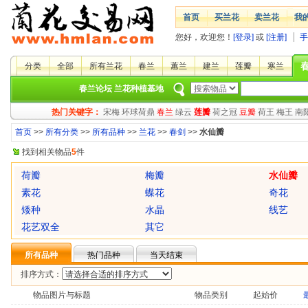
首页
买兰花
卖兰花
我
您好，欢迎您！
[登录]
或
[注册]
手
分类
全部
所有兰花
春兰
蕙兰
建兰
莲瓣
寒兰
春兰论坛
兰花种植基地
热门关键字：
宋梅
环球荷鼎
春兰
绿云
莲瓣
荷之冠
豆瓣
荷王
梅王
南
首页
>>
所有分类
>>
所有品种
>>
兰花
>>
春剑
>>
水仙瓣
找到相关物品
5
件
荷瓣
梅瓣
水仙瓣
素花
蝶花
奇花
矮种
水晶
线艺
花艺双全
其它
所有品种
热门品种
当天结束
排序方式：
物品图片与标题
物品类别
起始价