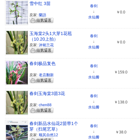
雪中红 3苗
春剑
↓
￥0.0
卖家:
蘭語
水仙瓣
玉海棠2头1大芽1花苞
春剑
（10.20上拍）
↓
￥0.0
卖家:
沐铭兰花
水仙瓣
春剑极品复色
春剑
↓
￥159.0
卖家:
老店翻新
水仙瓣
春剑玉海棠3苗3花
春剑
↓
￥138.0
卖家:
chen88
水仙瓣
春剑新品水仙花2苗带1个
春剑
芽（扫尾艺草）
↓
￥38.0
卖家:
顺其自然12
水仙瓣